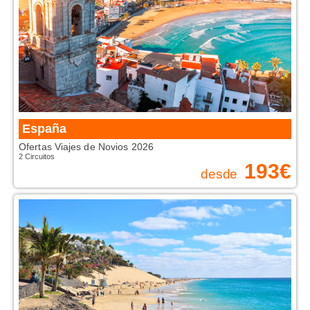
PROMOÇÕES
HOTÉIS
VOO + HOTEL
EXCURSÕES
CIRCUITOS
España
Ofertas Viajes de Novios 2026
2 Circuitos
193
€
desde