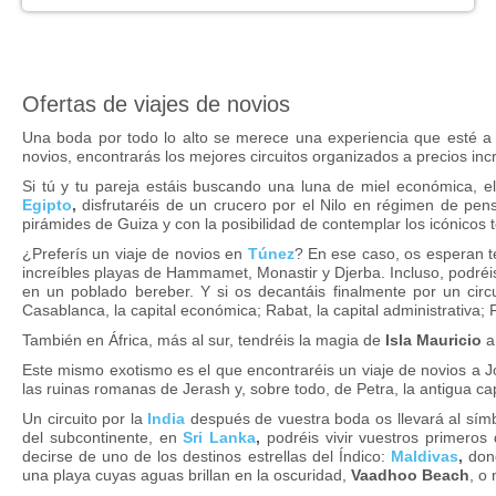
Ofertas de viajes de novios
Una boda por todo lo alto se merece una experiencia que esté a l
novios, encontrarás los mejores circuitos organizados a precios incre
Si tú y tu pareja estáis buscando una luna de miel económica, el
Egipto
,
disfrutaréis de un crucero por el Nilo en régimen de pen
pirámides de Guiza y con la posibilidad de contemplar los icónicos
¿Preferí­s un viaje de novios en
Túnez
? En ese caso, os esperan te
increí­bles playas de Hammamet, Monastir y Djerba. Incluso, podréi
en un poblado bereber. Y si os decantáis finalmente por un circ
Casablanca, la capital económica; Rabat, la capital administrativa;
También en África, más al sur, tendréis la magia de
Isla Mauricio
a 
Este mismo exotismo es el que encontraréis un viaje de novios a 
las ruinas romanas de Jerash y, sobre todo, de Petra, la antigua cap
Un circuito por la
India
después de vuestra boda os llevará al sí­m
del subcontinente, en
Sri Lanka
,
podréis vivir vuestros primeros 
decirse de uno de los destinos estrellas del Índico:
Maldivas
,
dond
una playa cuyas aguas brillan en la oscuridad,
Vaadhoo Beach
, o