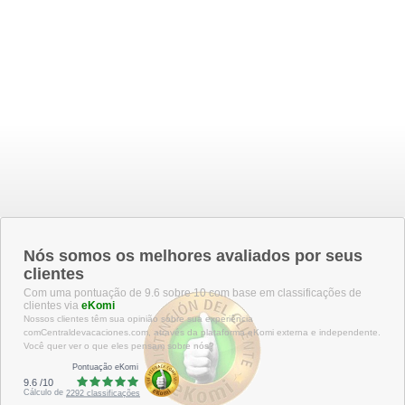
Nós somos os melhores avaliados por seus
clientes
Com uma pontuação de 9.6 sobre 10 com base em classificações de
clientes via
eKomi
Nossos clientes têm sua opinião sobre sua experiência
comCentraldevacaciones.com, através da plataforma eKomi externa e independente.
Você quer ver o que eles pensam sobre nós?
Pontuação eKomi
9.6
/
10
Cálculo de
2292
classificações