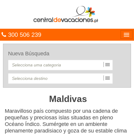
300 506 239
Línguas
Nueva Búsqueda
Entrar
TRIP PLANNER
PACOTES
MULTIDESTINO
Maldivas
CARAÍBAS
Maravilloso país compuesto por una cadena de
pequeñas y preciosas islas situadas en pleno
CRUZEIROS
Océano Índico. Sumérgete en un ambiente
plenamente paradisiaco y goza de su estable clima