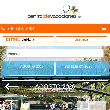
300 506 239
Línguas
DESTINO:
Ljubljana
ALTERAR
Entrar
TRIP PLANNER
AGOSTO 2026
SETEMBRO 2026
PACOTES
MULTIDESTINO
AGOSTO 2026
CARAÍBAS
Seg
Ter
Qua
Qui
Sex
Sab
Dom
CRUZEIROS
01
02