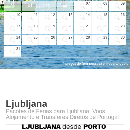
PROMOÇÕES
07
08
09
03
04
05
06
HOTÉIS
10
11
12
13
14
15
16
VOO + HOTEL
17
18
19
20
21
22
23
EXCURSÕES
24
25
26
27
28
29
30
CIRCUITOS
31
* preços de (por pessoa) em quarto duplo
Ljubljana
Pacotes de Férias para Ljubljana: Voos,
Alojamento e Transferes Diretos de Portugal