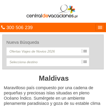
300 506 239
Línguas
Nueva Búsqueda
Entrar
TRIP PLANNER
PACOTES
MULTIDESTINO
Maldivas
CARAÍBAS
Maravilloso país compuesto por una cadena de
pequeñas y preciosas islas situadas en pleno
CRUZEIROS
Océano Índico. Sumérgete en un ambiente
plenamente paradisiaco y goza de su estable clima