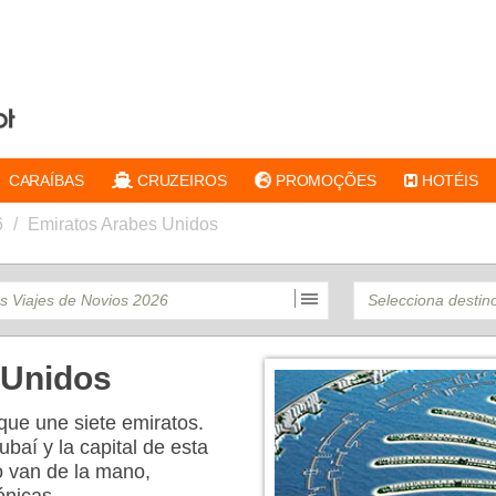
CARAÍBAS
CRUZEIROS
PROMOÇÕES
HOTÉIS
6
/
Emiratos Arabes Unidos
 Unidos
que une siete emiratos.
baí y la capital de esta
o van de la mano,