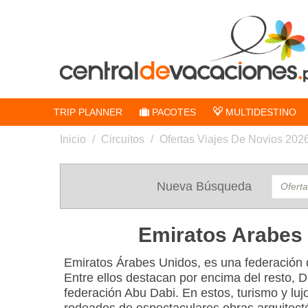
TRIP PLANNER
PACOTES
MULTIDESTINO
Inicio
/
Circuitos
/
Ofertas Viajes De Novios 202
Nueva Búsqueda
Emiratos Arabes
Emiratos Árabes Unidos, es una federación 
Entre ellos destacan por encima del resto, Du
federación Abu Dabi. En estos, turismo y luj