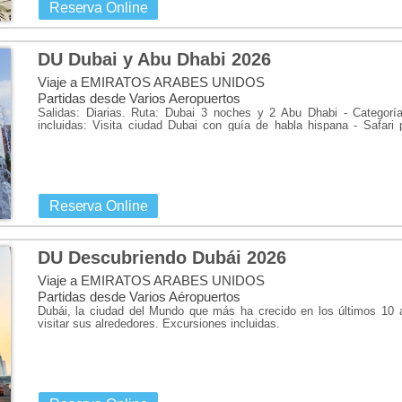
También vale la pena tomar un v
Reserva Online
que referirse a la mezquita del S
una playa ideal para tomar el s
DU Dubai y Abu Dhabi 2026
imponentes Etihad Towers.
Viaje a EMIRATOS ARABES UNIDOS
Partidas desde Varios Aeropuertos
Consulta ya nuestras ofertas de vi
Salidas: Diarias. Ruta: Dubai 3 noches y 2 Abu Dhabi - Categoría
al mejor precio.
incluidas: Visita ciudad Dubai con guía de habla hispana - Safari
almuerzo.
Reserva Online
DU Descubriendo Dubái 2026
Viaje a EMIRATOS ARABES UNIDOS
Partidas desde Varios Aéropuertos
Dubái, la ciudad del Mundo que más ha crecido en los últimos 10 
visitar sus alrededores. Excursiones incluidas.