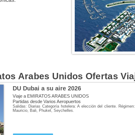
ónicas.
INFORMACIÓN DEL DESTI
Unas vacaciones en los Emiratos
ratos Arabes Unidos Ofertas Vi
sumergirte en una tierra de c
estridencias con la arquitectura 
DU Dubai a su aire 2026
Uno de los emiratos que hay que vi
Oops! S
Viaje a EMIRATOS ARABES UNIDOS
rascacielos cuyos 828 m lo co
Partidas desde Varios Aeropuertos
obligado contemplar la Palmer
Salidas: Diarias Categoría hotelera: A elección del cliente. Régime
This page didn't load G
Mauricio, Bali, Phuket, Seychelles.
artificiales que toman su nombre 
hotel de 7 estrellas del planeta
desmedido, o haz tus compras en 