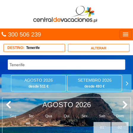
300 506 239
Línguas
DESTINO:
Tenerife
ALTERAR
Entrar
TRIP PLANNER
AGOSTO 2026
SETEMBRO 2026
PACOTES
desde 511 €
desde 493 €
MULTIDESTINO
AGOSTO 2026
CARAÍBAS
Seg
Ter
Qua
Qui
Sex
Sab
Dom
CRUZEIROS
01
02