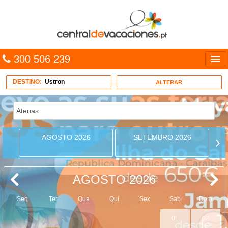
300 506 239
Línguas
DESTINO:
Ustron
ALTERAR
Entrar
TRIP PLANNER
AGOSTO 2026
SETEMBRO 2026
PACOTES
MULTIDESTINO
AGOSTO 2026
CARAÍBAS
Seg
Ter
Qua
Qui
Sex
Sab
Dom
CRUZEIROS
01
02