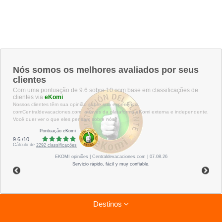
Nós somos os melhores avaliados por seus
clientes
Com uma pontuação de 9.6 sobre 10 com base em classificações de
clientes via
eKomi
Nossos clientes têm sua opinião sobre sua experiência
comCentraldevacaciones.com, através da plataforma eKomi externa e independente.
Você quer ver o que eles pensam sobre nós?
Pontuação eKomi
9.6
/
10
Cálculo de
2292
classificações
EKOMI
opiniões
| Centraldevacaciones.com | 07.08.26
Servicio rápido, fácil y muy confiable.
Destinos