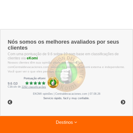
Nós somos os melhores avaliados por seus
clientes
Com uma pontuação de 9.6 sobre 10 com base em classificações de
clientes via
eKomi
Nossos clientes têm sua opinião sobre sua experiência
comCentraldevacaciones.com, através da plataforma eKomi externa e independente.
Você quer ver o que eles pensam sobre nós?
Pontuação eKomi
9.6
/
10
Cálculo de
2292
classificações
EKOMI
opiniões
| Centraldevacaciones.com | 07.08.26
Servicio rápido, fácil y muy confiable.
Destinos