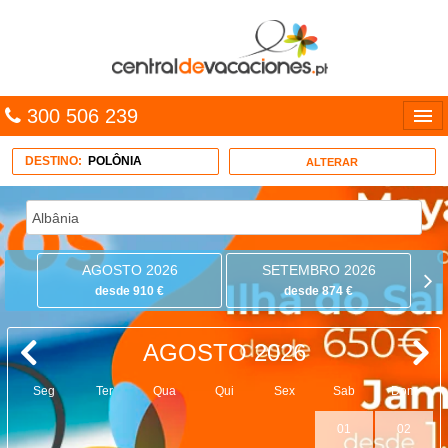
300 506 239
Línguas
DESTINO:
POLÔNIA
ALTERAR
Entrar
TRIP PLANNER
AGOSTO 2026
SETEMBRO 2026
PACOTES
desde 910 €
desde 874 €
MULTIDESTINO
AGOSTO 2026
CARAÍBAS
Seg
Ter
Qua
Qui
Sex
Sab
Dom
CRUZEIROS
01
02