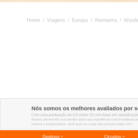
Home
/
Viagens
/
Europa
/
Alemanha
/
Wurzb
Nós somos os melhores avaliados por s
Com uma pontuação de 9.6 sobre 10 com base em classificaçõe
Nossos clientes têm sua opinião sobre sua experiência comCentraldevaca
externa e independente. Você quer ver o que eles pensam sobre nós?
Destinos
Circuitos