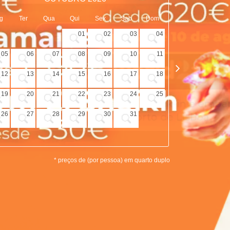
g
Ter
Qua
Qui
Sex
Sab
Dom
Seg
Ter
01
02
03
04
05
06
07
08
09
10
11
02
03
12
13
14
15
16
17
18
09
10
19
20
21
22
23
24
25
16
17
26
27
28
29
30
31
23
24
30
* preços de (por pessoa) em quarto duplo