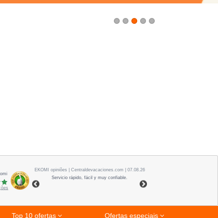
1
2
3
4
5
EKOMI
opiniões
| Centraldevacaciones.com | 07.08.26
Komi
Servicio rápido, fácil y muy confiable.
ações
Top 10 ofertas
Ofertas especiais