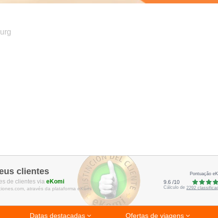
urg
eus clientes
Pontuação e
s de clientes via
eKomi
9.6
/
10
Cálculo de
2292
classific
ciones.com, através da plataforma eKomi
Datas destacadas
Ofertas de viagens