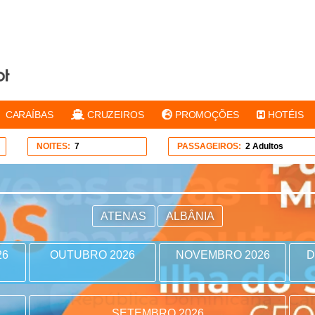
CARAÍBAS
CRUZEIROS
PROMOÇÕES
HOTÉIS
NOITES:
7
PASSAGEIROS:
2 Adultos
ATENAS
ALBÂNIA
26
OUTUBRO 2026
NOVEMBRO 2026
D
SETEMBRO 2026