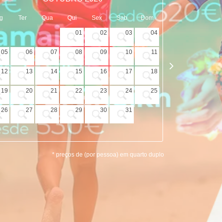
g
Ter
Qua
Qui
Sex
Sab
Dom
Seg
Ter
01
02
03
04
05
06
07
08
09
10
11
02
03
12
13
14
15
16
17
18
09
10
19
20
21
22
23
24
25
16
17
26
27
28
29
30
31
23
24
30
* preços de (por pessoa) em quarto duplo