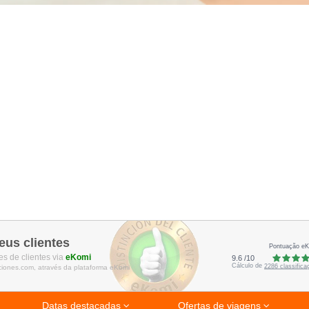
eus clientes
Pontuação e
s de clientes via
eKomi
9.6
/
10
Cálculo de
2286
classific
ciones.com, através da plataforma eKomi
Datas destacadas
Ofertas de viagens