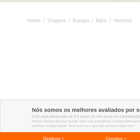
Home
/
Viagens
/
Europa
/
Italia
/
Venezia
Nós somos os melhores avaliados por s
Com uma pontuação de 9.6 sobre 10 com base em classificaçõe
Nossos clientes têm sua opinião sobre sua experiência comCentraldevaca
externa e independente. Você quer ver o que eles pensam sobre nós?
Destinos
Circuitos