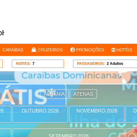
CARAÍBAS
CRUZEIROS
PROMOÇÕES
HOTÉIS
NOITES:
7
PASSAGEIROS:
2 Adultos
ALBÂNIA
ATENAS
26
OUTUBRO 2026
NOVEMBRO 2026
D
SETEMBRO 2026