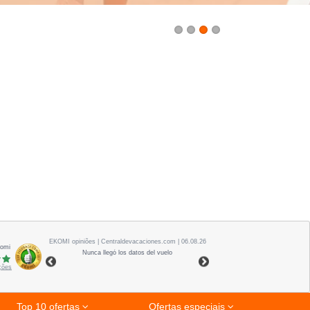
1
2
3
4
EKOMI
opiniões
| Centraldevacaciones.com | 06.08.26
Komi
Nunca llegó los datos del vuelo
ações
Top 10 ofertas
Ofertas especiais