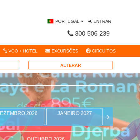
PORTUGAL
ENTRAR
300 506 239
VOO + HOTEL
EXCURSÕES
CIRCUITOS
ALTERAR
EZEMBRO 2026
JANEIRO 2027
FEVEREIRO
OUTUBRO 2026