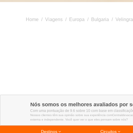
Home
/
Viagens
/
Europa
/
Bulgaria
/
Velingr
Nós somos os melhores avaliados por s
Com uma pontuação de 9.6 sobre 10 com base em classificaçõe
Nossos clientes têm sua opinião sobre sua experiência comCentraldevaca
externa e independente. Você quer ver o que eles pensam sobre nós?
Destinos
Circuitos