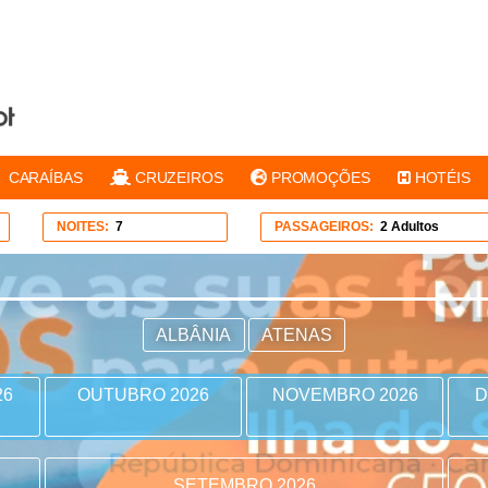
CARAÍBAS
CRUZEIROS
PROMOÇÕES
HOTÉIS
NOITES:
7
PASSAGEIROS:
2 Adultos
ALBÂNIA
ATENAS
26
OUTUBRO 2026
NOVEMBRO 2026
D
SETEMBRO 2026