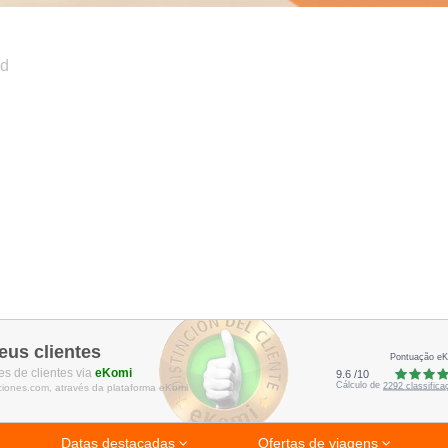
ad
eus clientes
Pontuação e
s de clientes via
eKomi
9.6
/
10
Cálculo de
2292
classific
ciones.com, através da plataforma eKomi
Datas destacadas
Ofertas de viagens