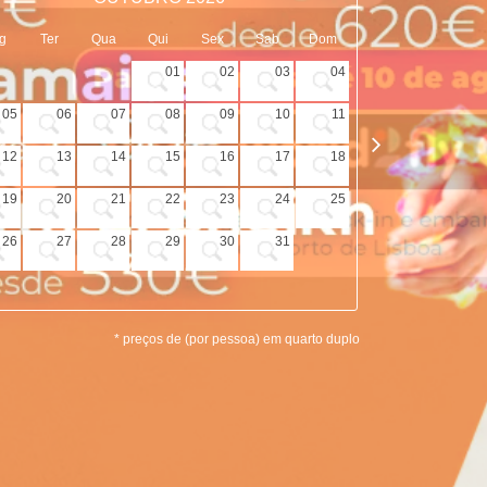
g
Ter
Qua
Qui
Sex
Sab
Dom
Seg
Ter
01
02
03
04
05
06
07
08
09
10
11
02
03
12
13
14
15
16
17
18
09
10
19
20
21
22
23
24
25
16
17
26
27
28
29
30
31
23
24
30
* preços de (por pessoa) em quarto duplo