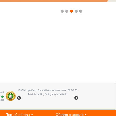
1
2
3
4
5
EKOMI
opiniões
| Centraldevacaciones.com | 08.08.26
Komi
Servicio rápido, fácil y muy confiable.
ações
Top 10 ofertas
Ofertas especiais