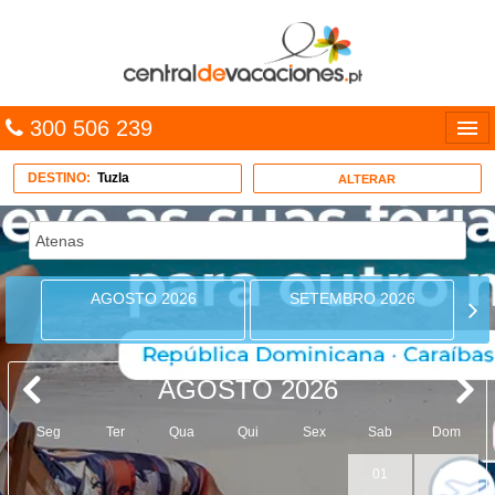
300 506 239
Línguas
DESTINO:
Tuzla
ALTERAR
Entrar
TRIP PLANNER
AGOSTO 2026
SETEMBRO 2026
PACOTES
MULTIDESTINO
AGOSTO 2026
CARAÍBAS
Seg
Ter
Qua
Qui
Sex
Sab
Dom
CRUZEIROS
01
02