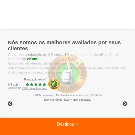
Nós somos os melhores avaliados por seus
clientes
Com uma pontuação de 9.6 sobre 10 com base em classificações de
clientes via
eKomi
Nossos clientes têm sua opinião sobre sua experiência
comCentraldevacaciones.com, através da plataforma eKomi externa e independente.
Você quer ver o que eles pensam sobre nós?
Pontuação eKomi
9.6
/
10
Cálculo de
2292
classificações
EKOMI
opiniões
| Centraldevacaciones.com | 07.08.26
Servicio rápido, fácil y muy confiable.
Destinos