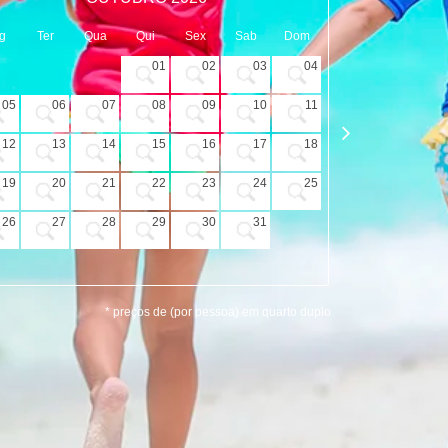
g
Ter
Qua
Qui
Sex
Sab
Dom
Seg
Ter
01
02
03
04
05
06
07
08
09
10
11
02
03
12
13
14
15
16
17
18
09
10
19
20
21
22
23
24
25
16
17
26
27
28
29
30
31
23
24
30
* preços de (por pessoa) em quarto duplo