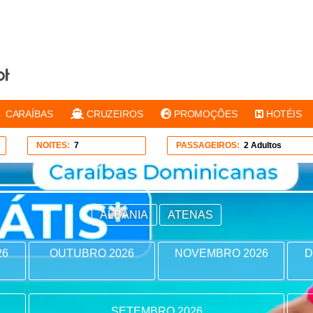
CARAÍBAS
CRUZEIROS
PROMOÇÕES
HOTÉIS
NOITES:
7
PASSAGEIROS:
2 Adultos
ALBÂNIA
ATENAS
26
OUTUBRO 2026
NOVEMBRO 2026
D
SETEMBRO 2026