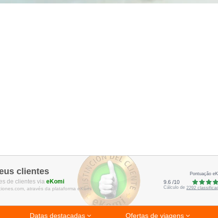
eus clientes
Pontuação e
s de clientes via
eKomi
9.6
/
10
Cálculo de
2292
classific
ciones.com, através da plataforma eKomi
Datas destacadas
Ofertas de viagens