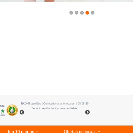
1
2
3
4
5
EKOMI
opiniões
| Centraldevacaciones.com | 08.08.26
Komi
Servicio rápido, fácil y muy confiable.
ações
Top 10 ofertas
Ofertas especiais