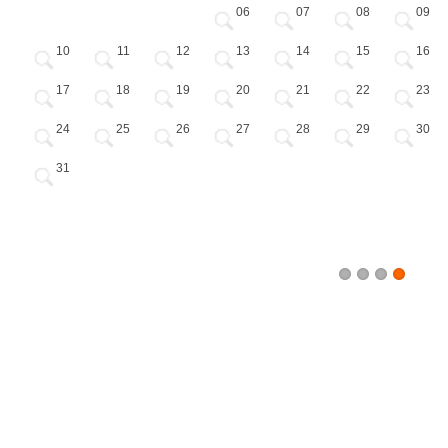
PROMOÇÕES
06
07
08
09
03
04
05
HOTÉIS
10
11
12
13
14
15
16
VOO + HOTEL
17
18
19
20
21
22
23
EXCURSÕES
24
25
26
27
28
29
30
CIRCUITOS
31
* preços de (por pessoa) em quarto duplo
1
2
3
4