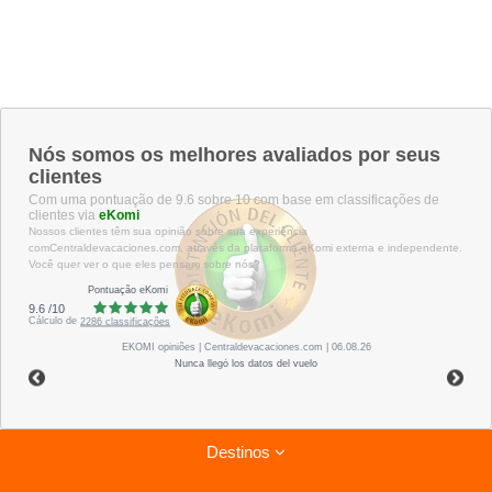
Nós somos os melhores avaliados por seus
clientes
Com uma pontuação de 9.6 sobre 10 com base em classificações de
clientes via
eKomi
Nossos clientes têm sua opinião sobre sua experiência
comCentraldevacaciones.com, através da plataforma eKomi externa e independente.
Você quer ver o que eles pensam sobre nós?
Pontuação eKomi
9.6
/
10
Cálculo de
2286
classificações
EKOMI
opiniões
| Centraldevacaciones.com | 06.08.26
Nunca llegó los datos del vuelo
Destinos