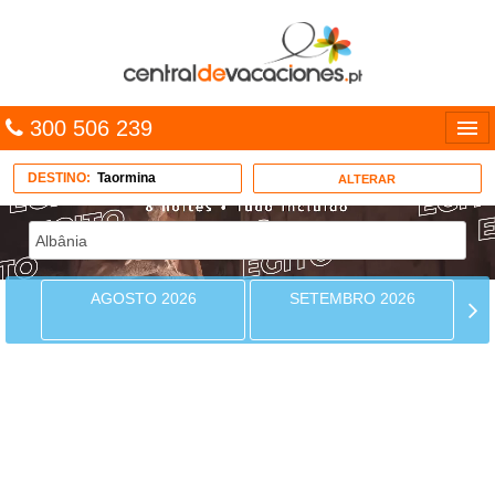
300 506 239
Línguas
DESTINO:
Taormina
ALTERAR
Entrar
TRIP PLANNER
AGOSTO 2026
SETEMBRO 2026
PACOTES
MULTIDESTINO
AGOSTO 2026
CARAÍBAS
Seg
Ter
Qua
Qui
Sex
Sab
Dom
CRUZEIROS
01
02