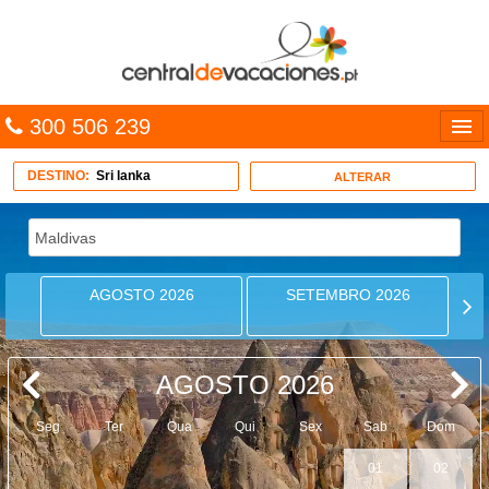
300 506 239
Línguas
DESTINO:
Sri lanka
ALTERAR
Entrar
TRIP PLANNER
AGOSTO 2026
SETEMBRO 2026
PACOTES
MULTIDESTINO
AGOSTO 2026
CARAÍBAS
Seg
Ter
Qua
Qui
Sex
Sab
Dom
CRUZEIROS
01
02