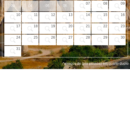
PROMOÇÕES
07
08
09
03
04
05
06
HOTÉIS
10
11
12
13
14
15
16
VOO + HOTEL
17
18
19
20
21
22
23
EXCURSÕES
24
25
26
27
28
29
30
CIRCUITOS
31
* preços de (por pessoa) em quarto duplo