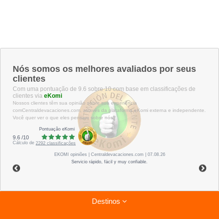
Nós somos os melhores avaliados por seus
clientes
Com uma pontuação de 9.6 sobre 10 com base em classificações de
clientes via
eKomi
Nossos clientes têm sua opinião sobre sua experiência
comCentraldevacaciones.com, através da plataforma eKomi externa e independente.
Você quer ver o que eles pensam sobre nós?
Pontuação eKomi
9.6
/
10
Cálculo de
2292
classificações
EKOMI
opiniões
| Centraldevacaciones.com | 07.08.26
Servicio rápido, fácil y muy confiable.
Destinos