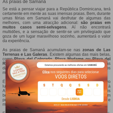
As praias de Samaná
Se está a pensar viajar para a República Dominicana, terá
certamente em mente as suas imensas praias. Bem, durante
umas férias em Samaná vai desfrutar de algumas das
melhores, com uma atracção adicional:
são praias em
muitos casos semi-selvagens
. Aí não encontrará
multidões, e a sensação de sentir-se um privilegiado que
goza de um lugar maravilhoso sozinho, aumentará o valor
da experiência.
As praias de Samaná acumulam-se nas
zonas de Las
Terrenas e Las Galeras
. Existem algumas das mais belas,
como
Playa del Colorado, Playa Madame ou Playa del
Rincón
. A propósito, esta última aparece sempre nas listas
das praias mais bonitas do mundo. Mas ainda queremos
mencionar outra praia muito interessante.
É conhecida como a
Praia das Flechas
. Este foi o primeiro
lugar onde Cristóvão Colombo ancorou quando chegou à
América. Descreveu-o da seguinte forma: "Foi a coisa mais
bela que o olho humano já tinha visto". É claro que é um
ponto obrigatório durante a nossa viagem a Samaná, e
mesmo durante umas férias na República Dominicana.