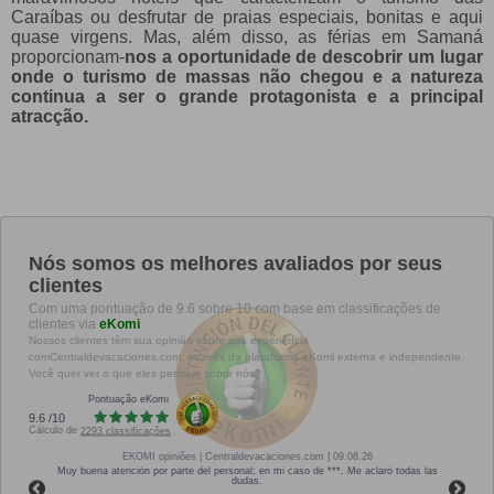
Caraíbas ou desfrutar de praias especiais, bonitas e aqui
quase virgens. Mas, além disso, as férias em Samaná
proporcionam-
nos a oportunidade de descobrir um lugar
onde o turismo de massas não chegou e a natureza
continua a ser o grande protagonista e a principal
atracção.
Nós somos os melhores avaliados por seus
clientes
Com uma pontuação de 9.6 sobre 10 com base em classificações de
clientes via
eKomi
Nossos clientes têm sua opinião sobre sua experiência
comCentraldevacaciones.com, através da plataforma eKomi externa e independente.
Você quer ver o que eles pensam sobre nós?
Pontuação eKomi
9.6
/
10
Cálculo de
2293
classificações
EKOMI
opiniões
| Centraldevacaciones.com | 09.08.26
Muy buena atención por parte del personal; en mi caso de ***. Me aclaró todas las
dudas.