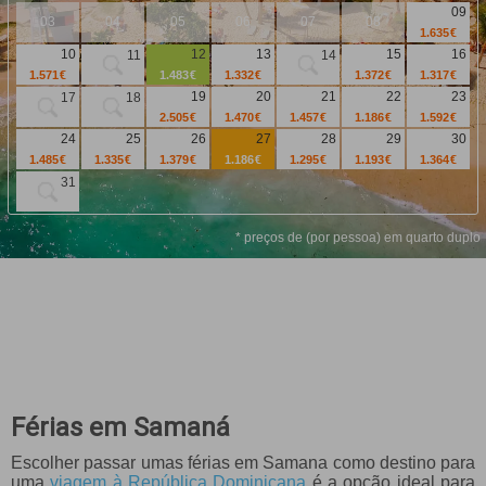
PROMOÇÕES
09
03
04
05
06
07
08
1.635 €
HOTÉIS
10
12
13
15
16
11
14
1.571 €
1.483 €
1.332 €
1.372 €
1.317 €
VOO + HOTEL
19
20
21
22
23
17
18
2.505 €
1.470 €
1.457 €
1.186 €
1.592 €
EXCURSÕES
24
25
26
27
28
29
30
1.485 €
1.335 €
1.379 €
1.186 €
1.295 €
1.193 €
1.364 €
CIRCUITOS
31
* preços de (por pessoa) em quarto duplo
Férias em Samaná
Escolher passar umas férias em Samana como destino para
uma
viagem à República Dominicana
é a opção ideal para