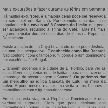
Mais excursões a fazer durante as férias em Samaná
Há muitas excursões, e a maioria delas pode ser reservada
no seu hotel em Samaná. Por exemplo, uma das mais
populares é
ir a cavalo até à Cascata do Limão
, que pode
ser alcançada seguindo a Trilha do Café. Mas há mais
lugares a visitar durante estes dias de férias na República
Dominicana.
Existe a opção de ir a Cayo Levantado, onde pode desfrutar
de uma ilha inesquecível.
É conhecida como Ilha Bacardi
.
Não confundir com o famoso rum, porque o rum dominicano
por excelência é o Brugal.
E também podemos ir à cidade de El Portillo, para ver as
suas diferentes galerias de arte haitiana para nos trazer uma
lembrança da nossa viagem a Samaná.
Ou podemos dar
um mergulho na idílica Cascata de Lulu, no meio da
selva
. E pode mesmo marcar uma visita a Los Tocones e
maravilhar-se com o iguanas-rinoceronte.
Em suma, esta viagem à República Dominicana é uma
verdadeira surpresa. Claro que pode desfrutar dos
maravilhosos hotéis que caracterizam o turismo das