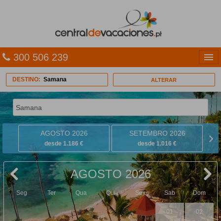
300 506 239
Línguas
DESTINO:
Samana
ALTERAR
Entrar
TRIP PLANNER
AGOSTO 2026
SETEMBRO 2026
PACOTES
desde 1.186 €
desde 1.016 €
MULTIDESTINO
AGOSTO 2026
CARAÍBAS
Seg
Ter
Qua
Qui
Sex
Sab
Dom
CRUZEIROS
01
02