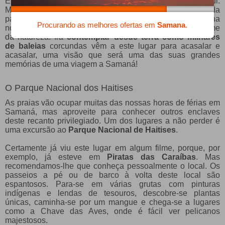
E é assim devido ao facto histórico de ter acontecido aqui.
Mas também porque a partir da praia há um trilho de subida
para um miradouro. Se viajar para a República Dominicana
Procurando as melhores ofertas em
Samana
.
no Inverno, terá de lá ir porque verá um espectáculo sublime
da natureza. Irá
contemplar desde terra como milhares
de baleias
corcundas vêm a este lugar para acasalar e
acasalar, uma visão que será uma das suas grandes
memórias de uma viagem a Samaná!
O Parque Nacional dos Haitises
As praias vão ocupar muitas das nossas horas de férias em
Samaná, mas aproveite para conhecer outros enclaves
deste recanto privilegiado. Um dos lugares a não perder é
uma excursão ao
Parque Nacional de Haitises
.
Certamente já viu este lugar em algum filme, porque, por
exemplo, já esteve em
Piratas das Caraíbas
. Mas
recomendamos-lhe que conheça pessoalmente o local. Os
passeios a pé ou de barco à volta deste local são
espantosos. Para-se em várias grutas com pinturas
indígenas e lendas de tesouros, descobre-se plantas
únicas, caminha-se por um mangue e chega-se a lugares
como a Chave das Aves, onde é fácil ver pelicanos
majestosos.