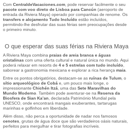
Com
CentraldeVacaciones.com
, pode reservar facilmente o seu
pacote com voo direto de Lisboa para Cancún
(aeroporto de
entrada da Riviera Maya) operado por companhias de renome. Os
transfers e alojamento Tudo Incluído
estão incluídos,
permitindo-lhe desfrutar das suas férias sem preocupações desde
o primeiro minuto.
O que esperar das suas férias na Riviera Maya
A Riviera Maya combina
praias de areia branca e águas
cristalinas
com uma oferta cultural e natural única no mundo. Aqui
poderá relaxar em resorts de
4 e 5 estrelas com tudo incluído
,
saborear a gastronomia mexicana e explorar a rica herança
maia
.
Entre os pontos obrigatórios, destacam-se as
ruínas de Tulum
, o
sítio arqueológico de Cobá
e, um pouco mais longe, o
impressionante
Chichén Itzá
, uma das
Sete Maravilhas do
Mundo Moderno
. Também pode aventurar-se na
Reserva da
Biosfera de Sian Ka’an
, declarada Património Mundial pela
UNESCO, onde encontrará mangais exuberantes, tartarugas
marinhas e golfinhos em liberdade.
Além disso, não perca a oportunidade de nadar nos famosos
cenotes
, grutas de água doce que são verdadeiros oásis naturais,
perfeitos para mergulhar e tirar fotografias incríveis.