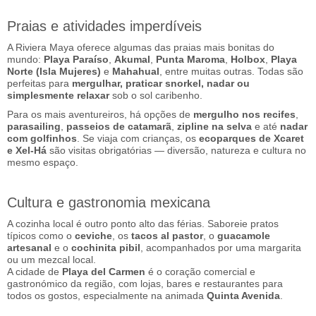
Praias e atividades imperdíveis
A Riviera Maya oferece algumas das praias mais bonitas do
mundo:
Playa Paraíso
,
Akumal
,
Punta Maroma
,
Holbox
,
Playa
Norte (Isla Mujeres)
e
Mahahual
, entre muitas outras. Todas são
perfeitas para
mergulhar, praticar snorkel, nadar ou
simplesmente relaxar
sob o sol caribenho.
Para os mais aventureiros, há opções de
mergulho nos recifes
,
parasailing
,
passeios de catamarã
,
zipline na selva
e até
nadar
com golfinhos
. Se viaja com crianças, os
ecoparques de Xcaret
e Xel-Há
são visitas obrigatórias — diversão, natureza e cultura no
mesmo espaço.
Cultura e gastronomia mexicana
A cozinha local é outro ponto alto das férias. Saboreie pratos
típicos como o
ceviche
, os
tacos al pastor
, o
guacamole
artesanal
e o
cochinita pibil
, acompanhados por uma margarita
ou um mezcal local.
A cidade de
Playa del Carmen
é o coração comercial e
gastronómico da região, com lojas, bares e restaurantes para
todos os gostos, especialmente na animada
Quinta Avenida
.