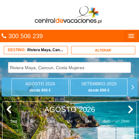
300 506 239
Línguas
DESTINO:
Riviera Maya, Cancun, Costa Mujeres
ALTERAR
Entrar
TRIP PLANNER
AGOSTO 2026
SETEMBRO 2026
PACOTES
desde 906 €
desde 898 €
MULTIDESTINO
AGOSTO 2026
CARAÍBAS
Seg
Ter
Qua
Qui
Sex
Sab
Dom
CRUZEIROS
01
02