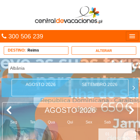
300 506 239
Línguas
DESTINO:
Reims
ALTERAR
Entrar
TRIP PLANNER
AGOSTO 2026
SETEMBRO 2026
PACOTES
MULTIDESTINO
AGOSTO 2026
CARAÍBAS
Seg
Ter
Qua
Qui
Sex
Sab
Dom
CRUZEIROS
01
02