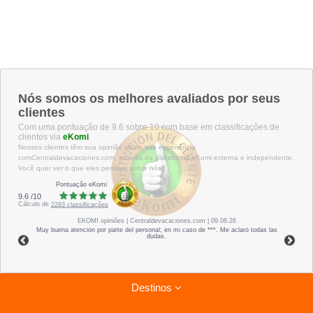
Nós somos os melhores avaliados por seus
clientes
Com uma pontuação de 9.6 sobre 10 com base em classificações de
clientes via
eKomi
Nossos clientes têm sua opinião sobre sua experiência
comCentraldevacaciones.com, através da plataforma eKomi externa e independente.
Você quer ver o que eles pensam sobre nós?
Pontuação eKomi
9.6
/
10
Cálculo de
2293
classificações
EKOMI
opiniões
| Centraldevacaciones.com | 09.08.26
Muy buena atención por parte del personal; en mi caso de ***. Me aclaró todas las
dudas.
Destinos