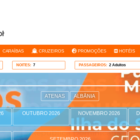
CARAÍBAS
CRUZEIROS
PROMOÇÕES
HOTÉIS
NOITES:
7
PASSAGEIROS:
2 Adultos
ATENAS
ALBÂNIA
26
OUTUBRO 2026
NOVEMBRO 2026
D
SETEMBRO 2026