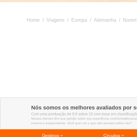
Home
/
Viagens
/
Europa
/
Alemanha
/
Nurem
Nós somos os melhores avaliados por s
Com uma pontuação de 9.6 sobre 10 com base em classificaçõe
Nossos clientes têm sua opinião sobre sua experiência comCentraldevaca
externa e independente. Você quer ver o que eles pensam sobre nós?
Destinos
Circuitos