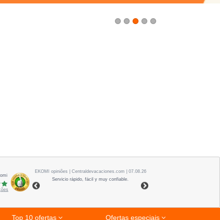
1
2
3
4
5
EKOMI
opiniões
| Centraldevacaciones.com | 07.08.26
Komi
Servicio rápido, fácil y muy confiable.
ações
Top 10 ofertas
Ofertas especiais