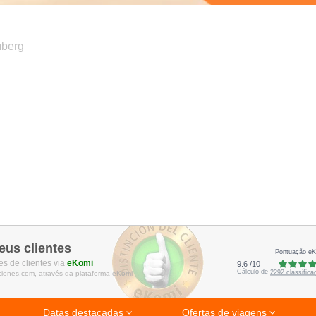
berg
eus clientes
Pontuação e
s de clientes via
eKomi
9.6
/
10
Cálculo de
2292
classific
ciones.com, através da plataforma eKomi
Datas destacadas
Ofertas de viagens