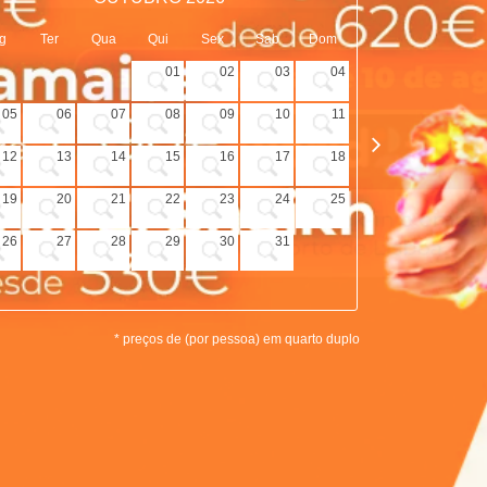
g
Ter
Qua
Qui
Sex
Sab
Dom
Seg
Ter
01
02
03
04
05
06
07
08
09
10
11
02
03
12
13
14
15
16
17
18
09
10
19
20
21
22
23
24
25
16
17
26
27
28
29
30
31
23
24
30
* preços de (por pessoa) em quarto duplo