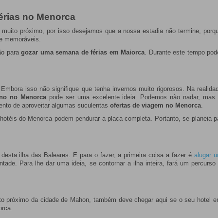
érias no Menorca
 muito próximo, por isso desejamos que a nossa estadia não termine, porq
te memoráveis.
ão para
gozar uma semana de férias em Maiorca
. Durante este tempo pode
s. Embora isso não signifique que tenha invernos muito rigorosos. Na rea
erno no Menorca
pode ser uma excelente ideia. Podemos não nadar, mas d
nto de aproveitar algumas suculentas
ofertas de viagem no Menorca
.
 hotéis do Menorca podem pendurar a placa completa. Portanto, se planeia 
desta ilha das Baleares. E para o fazer, a primeira coisa a fazer é
alugar u
ontade. Para lhe dar uma ideia, se contornar a ilha inteira, fará um percur
o próximo da cidade de Mahon, também deve chegar aqui se o seu hotel em
orca.