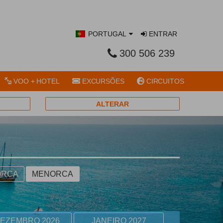
PORTUGAL
ENTRAR
300 506 239
VOO + HOTEL
EXCURSÕES
CIRCUITOS
ALTERAR
ORCA
MENORCA
EZEMBRO 2026
JANEIRO 2027
FEVEREIRO