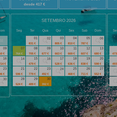
desde 417 €
SETEMBRO 2026
Dom
Seg
Ter
Qua
Qui
Sex
Sab
Dom
Se
01
03
04
05
02
06
02
831 €
805 €
810 €
787 €
09
07
08
09
10
11
12
13
50 €
764 €
705 €
677 €
663 €
669 €
607 €
680 €
473
16
15
17
18
19
20
14
16
214 €
479 €
528 €
636 €
838 €
598 €
493
23
21
22
23
25
26
27
24
96 €
596 €
779 €
492 €
468 €
711 €
552 €
28
29
30
30
524 €
489 €
392 €