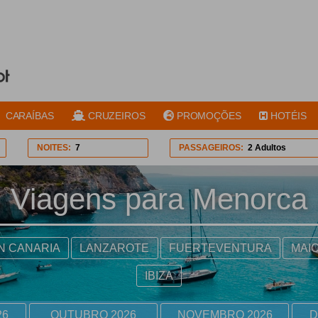
CARAÍBAS
CRUZEIROS
PROMOÇÕES
HOTÉIS
NOITES:
7
PASSAGEIROS:
2 Adultos
Viagens para Menorca
N CANARIA
LANZAROTE
FUERTEVENTURA
MAI
IBIZA
26
OUTUBRO 2026
NOVEMBRO 2026
D