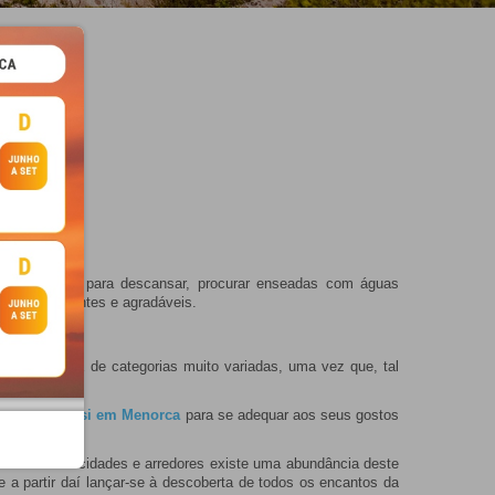
eo. Um lugar para descansar, procurar enseadas com águas
ito estimulantes e agradáveis.
s da ilha. E de categorias muito variadas, uma vez que, tal
 férias para si em Menorca
para se adequar aos seus gostos
Nestas duas cidades e arredores existe uma abundância deste
e a partir daí lançar-se à descoberta de todos os encantos da