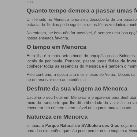
ilha.
Quanto tempo demora a passar umas f
Um feriado no Menorca torna-se a descoberta de um paraíso
estadia de 15 dias pode significar umas férias verdadeiramen
No entanto, se isso não for possível, é sempre uma boa opç
nossa enseada favorita.
O tempo em Menorca
Esta ilha é a mais setentrional do arquipélago das Baleare
locais da península. Portanto, passar umas
férias de Inv
conhecer todas as essências do Menorca e é também o mome
Pelo contrário, a época alta é os meses de Verão. Depois os
se de reservar com antecedência.
Desfrute da sua viagem ao Menorca
Escolha o seu hotel em Menorca e prepare-se para desfrutar 
meio de transporte que lhe dê a liberdade de viajar à sua v
encontrar um número interminável de lugares maravilhosos.
Natureza em Menorca
Embora o
Parque Natural de S'Albufera des Grau
seja muit
uma das excursões que não pode perder nesta viagem a Men