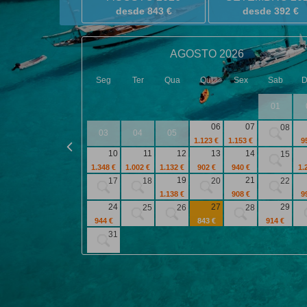
desde 843 €
desde 392 €
AGOSTO 2026
Seg
Ter
Qua
Qui
Sex
Sab
01
06
07
08
03
04
05
1.123 €
1.153 €
9
10
11
12
13
14
15
1.348 €
1.002 €
1.132 €
902 €
940 €
1.
19
21
17
18
20
22
1.138 €
908 €
9
24
27
29
25
26
28
944 €
843 €
914 €
31