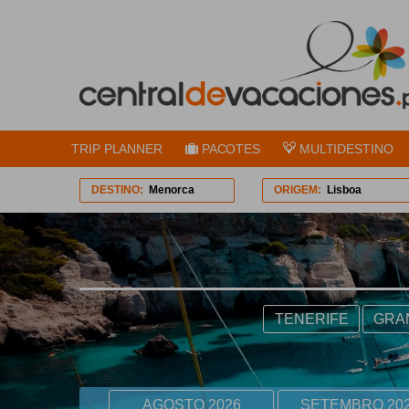
TRIP PLANNER
PACOTES
MULTIDESTINO
DESTINO:
Menorca
ORIGEM:
Lisboa
TENERIFE
GRA
AGOSTO 2026
SETEMBRO 20