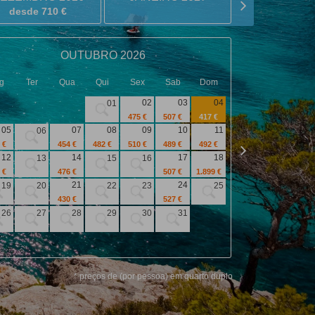
desde 710 €
OUTUBRO 2026
g
Ter
Qua
Qui
Sex
Sab
Dom
Seg
Ter
02
03
04
01
475 €
507 €
417 €
05
07
08
09
10
11
06
02
03
 €
454 €
482 €
510 €
489 €
492 €
12
14
17
18
13
15
16
09
10
 €
476 €
507 €
1.899 €
21
24
19
20
22
23
25
16
17
430 €
527 €
26
27
28
29
30
31
23
24
30
* preços de (por pessoa) em quarto duplo