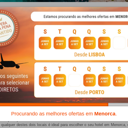
es
/
Menorca
olher um destino bonito como poucos outros lugares no Mar Mediterrân
encantos de uma viagem a Menorca. Podem parecer muito simples, mas são mu
pode encontrar magníficos estabelecimentos em praticamente todos os canto
 hotéis baratos no Menorca.
a perguntar-nos, e em Centraldevacaciones.pt podemos preparar um
pacote de
Procurando as melhores ofertas em
Menorca
.
uam principalmente nas duas maiores cidades da ilha: Mahon e Ciutadella. 
qualquer destes dois locais é ideal para escolher o seu hotel em Menorca, 