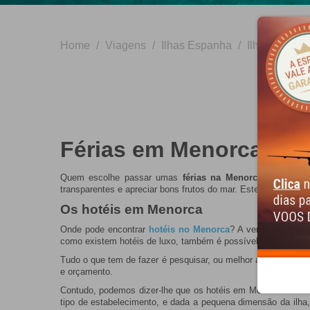
Home
/
Viagens
/
Ilhas Espanha
/
Ilhas Balear
Férias em Menorca
Quem escolhe passar umas
férias na Menorca
está a esc
transparentes e apreciar bons frutos do mar. Estes são os 
Os hotéis em Menorca
Onde pode encontrar
hotéis no Menorca
? A verdade é que 
como existem hotéis de luxo, também é possível desfrutar de
Tudo o que tem de fazer é pesquisar, ou melhor ainda, bast
e orçamento.
Contudo, podemos dizer-lhe que os hotéis em Menorca se sit
tipo de estabelecimento, e dada a pequena dimensão da ilha, 