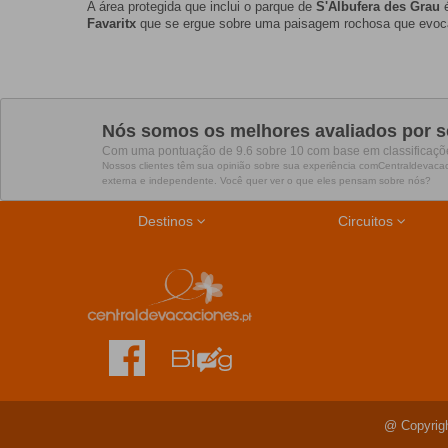
A área protegida que inclui o parque de
S'Albufera des Grau
é
Favaritx
que se ergue sobre uma paisagem rochosa que evoca
Nós somos os melhores avaliados por s
Com uma pontuação de 9.6 sobre 10 com base em classificaçõe
Nossos clientes têm sua opinião sobre sua experiência comCentraldevaca
externa e independente. Você quer ver o que eles pensam sobre nós?
Destinos
Circuitos
Circuitos Havana - Varadero
Oferta para o verão
Viagens ao Cuba
Ofertas Albânia
Bahia Principe
Riviera Maya
Viagens ao República Dominicana
Escapadinhas fim de semana
Ofertas viajes em Dezembro
Circuitos por Tailândia
Ofertas de Praia
Santo Domingo
Ofertas de Fim de Semana
Circuitos por Jordânia
Viagens ao Egito
Boa Vista
@ Copyrig