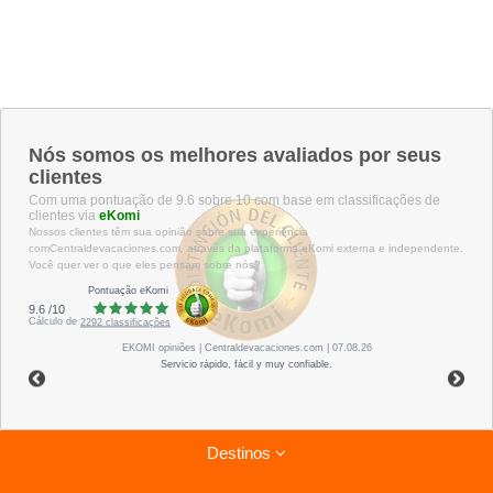
Nós somos os melhores avaliados por seus
clientes
Com uma pontuação de 9.6 sobre 10 com base em classificações de
clientes via
eKomi
Nossos clientes têm sua opinião sobre sua experiência
comCentraldevacaciones.com, através da plataforma eKomi externa e independente.
Você quer ver o que eles pensam sobre nós?
Pontuação eKomi
9.6
/
10
Cálculo de
2292
classificações
EKOMI
opiniões
| Centraldevacaciones.com | 07.08.26
Servicio rápido, fácil y muy confiable.
Destinos