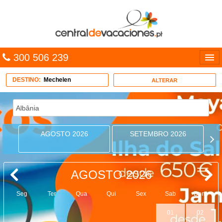
300 506 239
Línguas
DESTINO:
Mechelen
ALTERAR
Entrar
TRIP PLANNER
AGOSTO 2026
SETEMBRO 2026
PACOTES
MULTIDESTINO
AGOSTO 2026
CARAÍBAS
Seg
Ter
Qua
Qui
Sex
Sab
Dom
CRUZEIROS
01
02