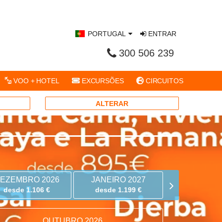
PORTUGAL
ENTRAR
300 506 239
VOO + HOTEL
EXCURSÕES
CIRCUITOS
ALTERAR
EZEMBRO 2026
JANEIRO 2027
FEVEREIRO
desde 1.106 €
desde 1.199 €
desde 1.0
OUTUBRO 2026