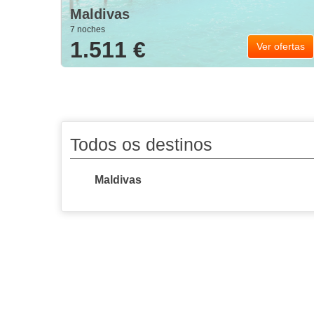
Maldivas
7 noches
1.511 €
Ver ofertas
Todos os destinos
Maldivas