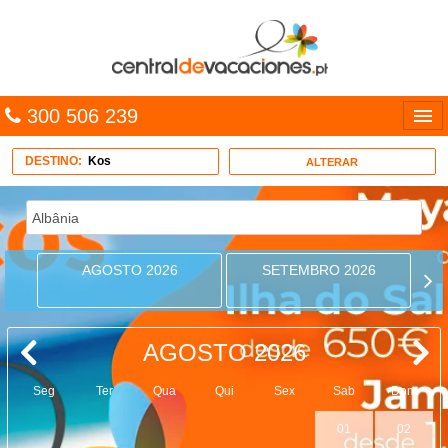
300 506 239
Línguas
DESTINO:
Kos
ALTERAR
Entrar
TRIP PLANNER
AGOSTO 2026
SETEMBRO 2026
PACOTES
MULTIDESTINO
AGOSTO 2026
CARAÍBAS
Seg
Ter
Qua
Qui
Sex
Sab
Dom
CRUZEIROS
01
02