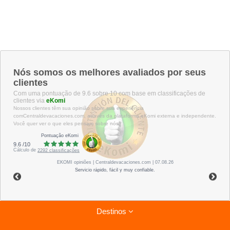
Nós somos os melhores avaliados por seus
clientes
Com uma pontuação de 9.6 sobre 10 com base em classificações de
clientes via
eKomi
Nossos clientes têm sua opinião sobre sua experiência
comCentraldevacaciones.com, através da plataforma eKomi externa e independente.
Você quer ver o que eles pensam sobre nós?
Pontuação eKomi
9.6
/
10
Cálculo de
2292
classificações
EKOMI
opiniões
| Centraldevacaciones.com | 07.08.26
Servicio rápido, fácil y muy confiable.
Destinos