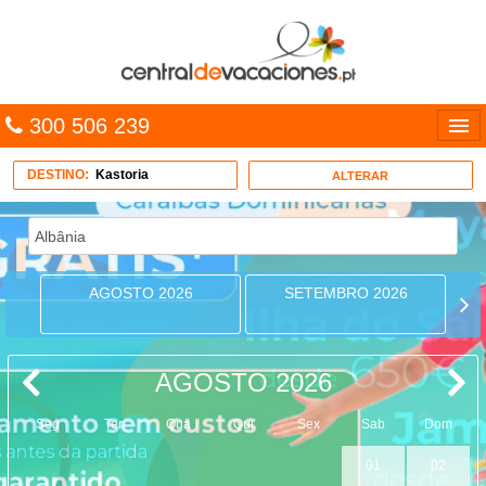
300 506 239
Línguas
DESTINO:
Kastoria
ALTERAR
Entrar
TRIP PLANNER
AGOSTO 2026
SETEMBRO 2026
PACOTES
MULTIDESTINO
AGOSTO 2026
CARAÍBAS
Seg
Ter
Qua
Qui
Sex
Sab
Dom
CRUZEIROS
01
02