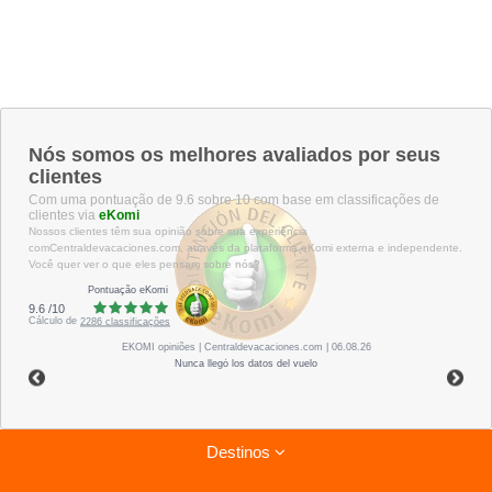
Nós somos os melhores avaliados por seus
clientes
Com uma pontuação de 9.6 sobre 10 com base em classificações de
clientes via
eKomi
Nossos clientes têm sua opinião sobre sua experiência
comCentraldevacaciones.com, através da plataforma eKomi externa e independente.
Você quer ver o que eles pensam sobre nós?
Pontuação eKomi
9.6
/
10
Cálculo de
2286
classificações
EKOMI
opiniões
| Centraldevacaciones.com | 06.08.26
Nunca llegó los datos del vuelo
Destinos