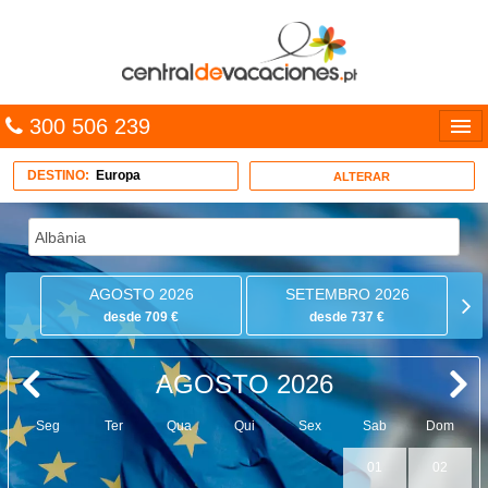
300 506 239
Línguas
DESTINO:
Europa
ALTERAR
Entrar
TRIP PLANNER
AGOSTO 2026
SETEMBRO 2026
PACOTES
desde 709 €
desde 737 €
MULTIDESTINO
AGOSTO 2026
CARAÍBAS
Seg
Ter
Qua
Qui
Sex
Sab
Dom
CRUZEIROS
01
02