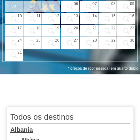
PROMOÇÕES
06
07
08
09
03
04
05
HOTÉIS
10
11
12
13
14
15
16
VOO + HOTEL
17
18
19
20
21
22
23
EXCURSÕES
24
25
26
27
28
29
30
CIRCUITOS
31
* preços de (por pessoa) em quarto duplo
Todos os destinos
Albania
Albânia