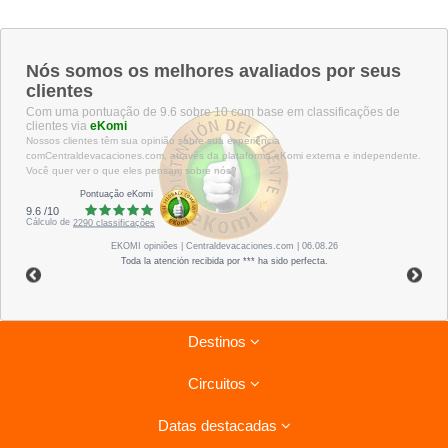
Nós somos os melhores avaliados por seus
clientes
Com uma pontuação de 9.6 sobre 10 com base em classificações de
clientes via
eKomi
Nossos clientes têm sua opinião sobre sua experiência
comCentraldevacaciones.com, através da plataforma eKomi externa e independente.
Você quer ver o que eles pensam sobre nós?
Pontuação eKomi
9.6
/
10
Cálculo de
2290
classificações
EKOMI
opiniões
| Centraldevacaciones.com | 06.08.26
Toda la atención recibida por *** ha sido perfecta.
Destinos
Circuitos
Riviera Maya
Datas destacadas
Tenerife
Circuitos Havana - Varadero