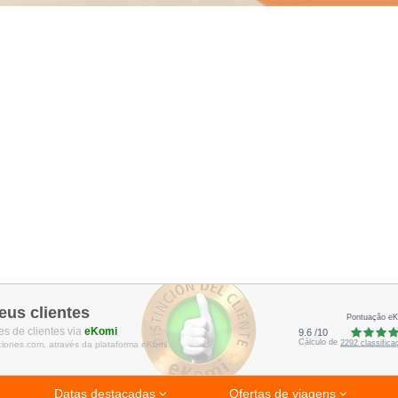
eus clientes
Pontuação e
s de clientes via
eKomi
9.6
/
10
Cálculo de
2292
classific
ciones.com, através da plataforma eKomi
Datas destacadas
Ofertas de viagens