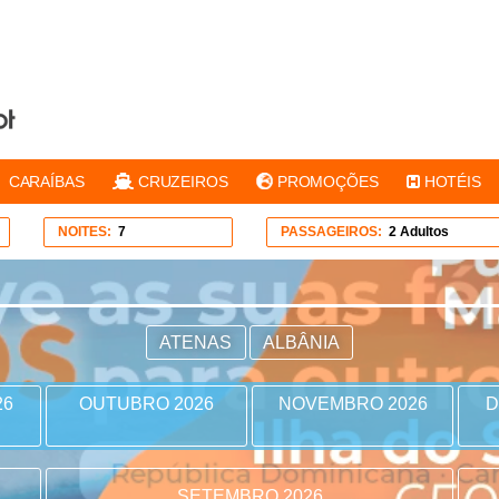
CARAÍBAS
CRUZEIROS
PROMOÇÕES
HOTÉIS
NOITES:
7
PASSAGEIROS:
2 Adultos
ATENAS
ALBÂNIA
26
OUTUBRO 2026
NOVEMBRO 2026
D
SETEMBRO 2026