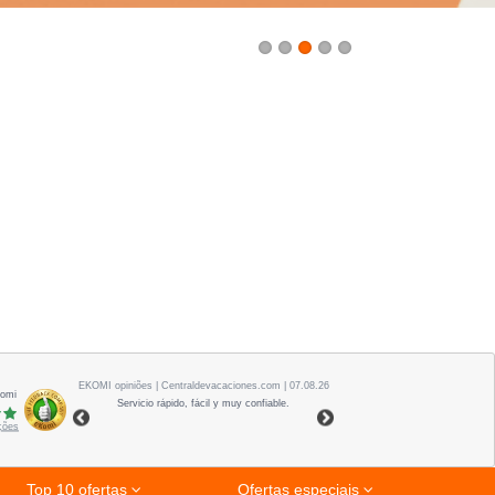
1
2
3
4
5
EKOMI
opiniões
| Centraldevacaciones.com | 07.08.26
Komi
Servicio rápido, fácil y muy confiable.
ações
Top 10 ofertas
Ofertas especiais