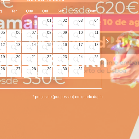
g
Ter
Qua
Qui
Sex
Sab
Dom
Seg
Ter
01
02
03
04
05
06
07
08
09
10
11
02
03
12
13
14
15
16
17
18
09
10
19
20
21
22
23
24
25
16
17
26
27
28
29
30
31
23
24
30
* preços de (por pessoa) em quarto duplo