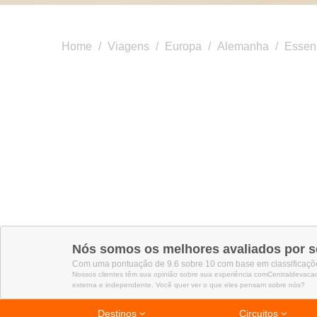
Home
/
Viagens
/
Europa
/
Alemanha
/
Essen
Nós somos os melhores avaliados por s
Com uma pontuação de 9.6 sobre 10 com base em classificaçõe
Nossos clientes têm sua opinião sobre sua experiência comCentraldevaca
externa e independente. Você quer ver o que eles pensam sobre nós?
Destinos
Circuitos