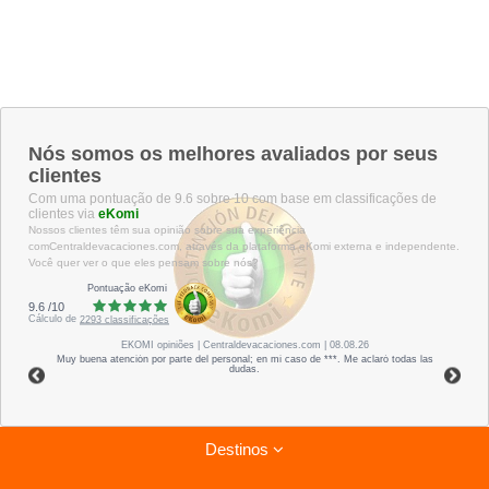
Nós somos os melhores avaliados por seus
clientes
Com uma pontuação de 9.6 sobre 10 com base em classificações de
clientes via
eKomi
Nossos clientes têm sua opinião sobre sua experiência
comCentraldevacaciones.com, através da plataforma eKomi externa e independente.
Você quer ver o que eles pensam sobre nós?
Pontuação eKomi
9.6
/
10
Cálculo de
2293
classificações
EKOMI
opiniões
| Centraldevacaciones.com | 08.08.26
Muy buena atención por parte del personal; en mi caso de ***. Me aclaró todas las
dudas.
Destinos