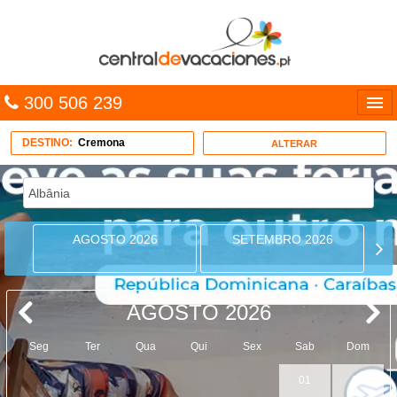
300 506 239
Línguas
DESTINO:
Cremona
ALTERAR
Entrar
TRIP PLANNER
AGOSTO 2026
SETEMBRO 2026
PACOTES
MULTIDESTINO
AGOSTO 2026
CARAÍBAS
Seg
Ter
Qua
Qui
Sex
Sab
Dom
CRUZEIROS
01
02