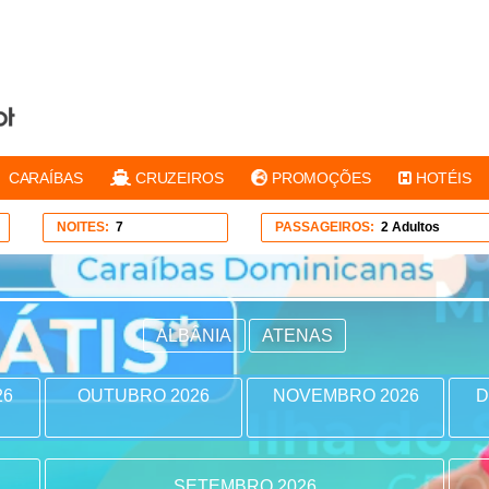
CARAÍBAS
CRUZEIROS
PROMOÇÕES
HOTÉIS
NOITES:
7
PASSAGEIROS:
2 Adultos
ALBÂNIA
ATENAS
26
OUTUBRO 2026
NOVEMBRO 2026
D
SETEMBRO 2026