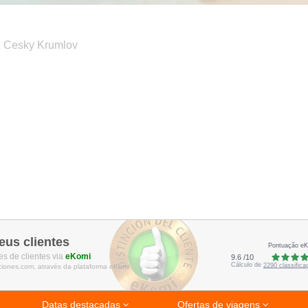
Cesky Krumlov
eus clientes
Pontuação e
s de clientes via
eKomi
9.6
/
10
Cálculo de
2290
classific
ciones.com, através da plataforma eKomi
Datas destacadas
Ofertas de viagens