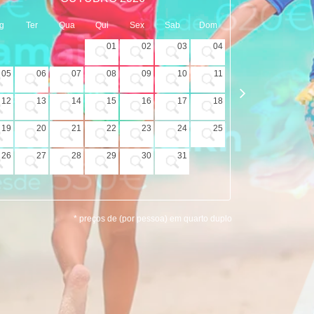
g
Ter
Qua
Qui
Sex
Sab
Dom
Seg
Ter
01
02
03
04
05
06
07
08
09
10
11
02
03
12
13
14
15
16
17
18
09
10
19
20
21
22
23
24
25
16
17
26
27
28
29
30
31
23
24
30
* preços de (por pessoa) em quarto duplo