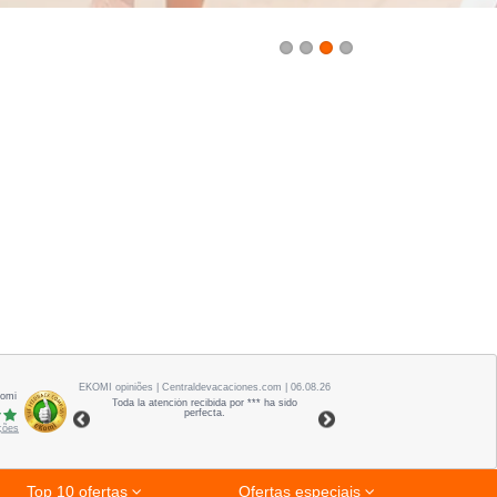
1
2
3
4
EKOMI
opiniões
| Centraldevacaciones.com | 06.08.26
Komi
Toda la atención recibida por *** ha sido
perfecta.
ações
Top 10 ofertas
Ofertas especiais