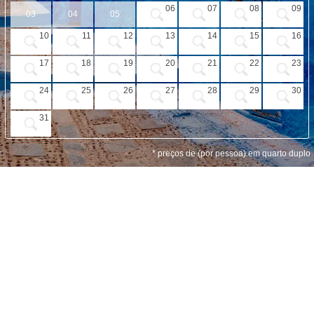
PROMOÇÕES
06
07
08
09
03
04
05
HOTÉIS
10
11
12
13
14
15
16
VOO + HOTEL
17
18
19
20
21
22
23
EXCURSÕES
24
25
26
27
28
29
30
CIRCUITOS
31
* preços de (por pessoa) em quarto duplo