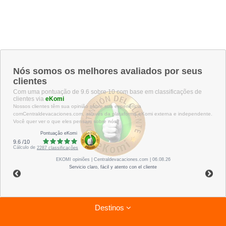
Nós somos os melhores avaliados por seus
clientes
Com uma pontuação de 9.6 sobre 10 com base em classificações de
clientes via
eKomi
Nossos clientes têm sua opinião sobre sua experiência
comCentraldevacaciones.com, através da plataforma eKomi externa e independente.
Você quer ver o que eles pensam sobre nós?
Pontuação eKomi
9.6
/
10
Cálculo de
2287
classificações
EKOMI
opiniões
| Centraldevacaciones.com | 06.08.26
Servicio claro, fácil y atento con el cliente
Destinos