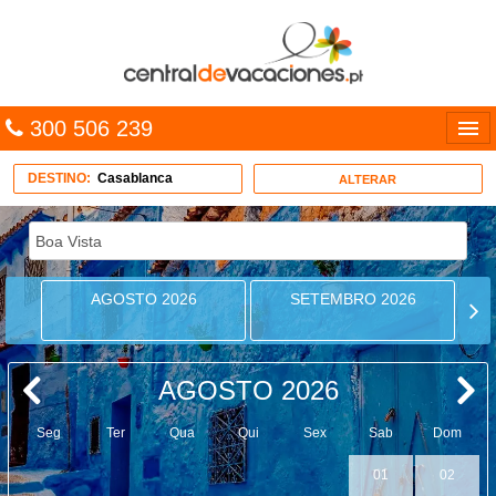
300 506 239
Línguas
DESTINO:
Casablanca
ALTERAR
Entrar
TRIP PLANNER
AGOSTO 2026
SETEMBRO 2026
PACOTES
MULTIDESTINO
AGOSTO 2026
CARAÍBAS
Seg
Ter
Qua
Qui
Sex
Sab
Dom
CRUZEIROS
01
02