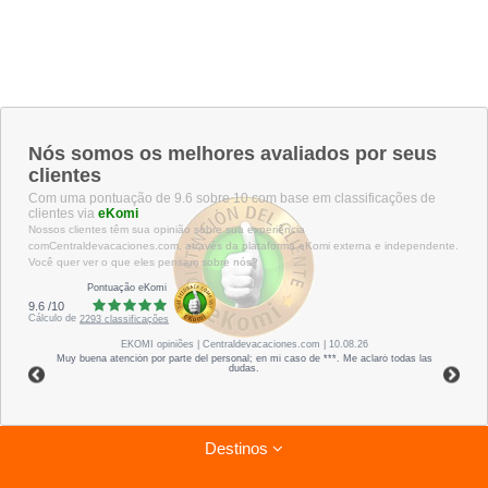
Nós somos os melhores avaliados por seus
clientes
Com uma pontuação de 9.6 sobre 10 com base em classificações de
clientes via
eKomi
Nossos clientes têm sua opinião sobre sua experiência
comCentraldevacaciones.com, através da plataforma eKomi externa e independente.
Você quer ver o que eles pensam sobre nós?
Pontuação eKomi
9.6
/
10
Cálculo de
2293
classificações
EKOMI
opiniões
| Centraldevacaciones.com | 10.08.26
Muy buena atención por parte del personal; en mi caso de ***. Me aclaró todas las
dudas.
Destinos