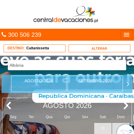
300 506 239
Línguas
DESTINO:
Caltanissetta
ALTERAR
Entrar
TRIP PLANNER
AGOSTO 2026
SETEMBRO 2026
PACOTES
MULTIDESTINO
AGOSTO 2026
CARAÍBAS
Seg
Ter
Qua
Qui
Sex
Sab
Dom
CRUZEIROS
01
02