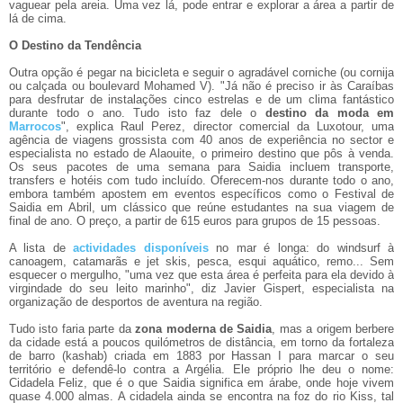
vaguear pela areia. Uma vez lá, pode entrar e explorar a área a partir de
lá de cima.
O Destino da Tendência
Outra opção é pegar na bicicleta e seguir o agradável corniche (ou cornija
ou calçada ou boulevard Mohamed V). "Já não é preciso ir às Caraíbas
para desfrutar de instalações cinco estrelas e de um clima fantástico
durante todo o ano. Tudo isto faz dele o
destino da moda em
Marrocos
", explica Raul Perez, director comercial da Luxotour, uma
agência de viagens grossista com 40 anos de experiência no sector e
especialista no estado de Alaouite, o primeiro destino que pôs à venda.
Os seus pacotes de uma semana para Saidia incluem transporte,
transfers e hotéis com tudo incluído. Oferecem-nos durante todo o ano,
embora também apostem em eventos específicos como o Festival de
Saidia em Abril, um clássico que reúne estudantes na sua viagem de
final de ano. O preço, a partir de 615 euros para grupos de 15 pessoas.
A lista de
actividades disponíveis
no mar é longa: do windsurf à
canoagem, catamarãs e jet skis, pesca, esqui aquático, remo... Sem
esquecer o mergulho, "uma vez que esta área é perfeita para ela devido à
virgindade do seu leito marinho", diz Javier Gispert, especialista na
organização de desportos de aventura na região.
Tudo isto faria parte da
zona moderna de Saidia
, mas a origem berbere
da cidade está a poucos quilómetros de distância, em torno da fortaleza
de barro (kashab) criada em 1883 por Hassan I para marcar o seu
território e defendê-lo contra a Argélia. Ele próprio lhe deu o nome:
Cidadela Feliz, que é o que Saidia significa em árabe, onde hoje vivem
quase 4.000 almas. A cidadela ainda se encontra na foz do rio Kiss, tal