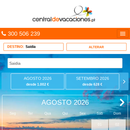
300 506 239
Línguas
DESTINO:
Saidia
ALTERAR
Entrar
TRIP PLANNER
AGOSTO 2026
SETEMBRO 2026
PACOTES
desde 1.002 €
desde 628 €
MULTIDESTINO
AGOSTO 2026
CARAÍBAS
Seg
Ter
Qua
Qui
Sex
Sab
Dom
CRUZEIROS
01
02