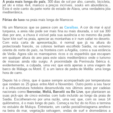
A praia mais longa do país
, 300 dias de sol por ano, camelo, bicicleta,
jet ski e rotas 4x4, marisco a preços incríveis, souks em abundância...
Este é este canto da parte norte do estado de Alava, uma verdadeira jóia
mediterrânica.
Férias de luxo
na praia mais longa de Marrocos
Há um Marrocos que se parece com as
Caraíbas
. A cor do mar é azul
turquesa, a areia não pode ser mais fina ou mais dourada, o sol sai 300
dias por ano, a chuva é visível pela sua ausência e no mesmo dia pode
fazer kite surf na praia, apreciar as montanhas e ir num safari no deserto.
Com esta carta de apresentação, é normal que já na altura do
protectorado francês, os colonos tenham escolhido Saidia, no extremo
oriente do norte do país, na fronteira com a Argélia, como a sua estância
de Verão. Agora são os marroquinos ricos e os espanhóis que escapam
em qualquer altura do ano para este oásis mediterrânico onde o turismo
de massas ainda não surgiu. A proximidade da Península Ibérica é,
evidentemente, a culpada, uma vez que está apenas a uma viagem de
barco de Málaga ou Motril. E a um lance de pedra de Melilla: uma longa
hora de carro.
Depois há o clima, que é quase sempre acompanhado por temperaturas
que rondam os 25 graus entre Abril e Novembro. Outro ponto a seu favor
é a infra-estrutura hoteleira desenvolvida nos últimos anos por cadeias
nacionais como
Iberostar, Meliá, Barceló ou Be Live
, que plantaram as
suas pick-ups de cinco estrelas com tudo incluído ao longo da praia de
Saidia. Escolheram-no por uma razão, uma vez que, com os seus 14
quilómetros, é o mais longo do país. Começa na foz do rio Kiss e termina
no estuário de Muluya. Entretanto, um cartão postal/instagrama arrefece
na beira do mar, vegetação selvagem, ondas de surf e dromedários a