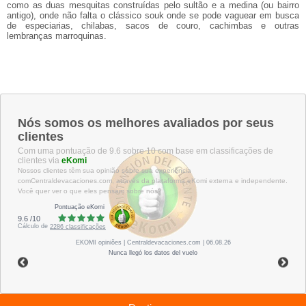
como as duas mesquitas construídas pelo sultão e a medina (ou bairro
antigo), onde não falta o clássico souk onde se pode vaguear em busca
de especiarias, chilabas, sacos de couro, cachimbas e outras
lembranças marroquinas.
Nós somos os melhores avaliados por seus
clientes
Com uma pontuação de 9.6 sobre 10 com base em classificações de
clientes via
eKomi
Nossos clientes têm sua opinião sobre sua experiência
comCentraldevacaciones.com, através da plataforma eKomi externa e independente.
Você quer ver o que eles pensam sobre nós?
Pontuação eKomi
9.6
/
10
Cálculo de
2286
classificações
EKOMI
opiniões
| Centraldevacaciones.com | 06.08.26
Nunca llegó los datos del vuelo