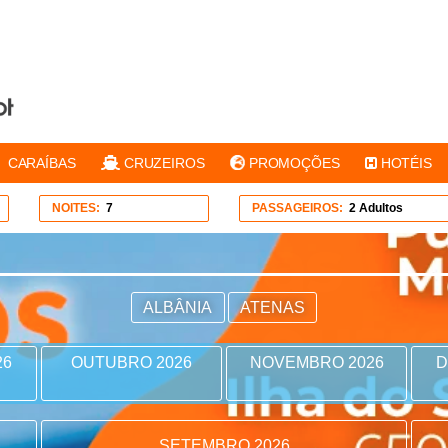
CARAÍBAS
CRUZEIROS
PROMOÇÕES
HOTÉIS
NOITES:
7
PASSAGEIROS:
2 Adultos
ALBÂNIA
ATENAS
26
OUTUBRO 2026
NOVEMBRO 2026
D
SETEMBRO 2026