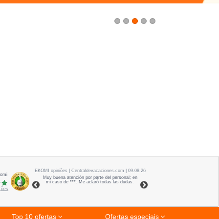
1
2
3
4
5
EKOMI
opiniões
| Centraldevacaciones.com | 09.08.26
Komi
Muy buena atención por parte del personal; en
mi caso de ***. Me aclaró todas las dudas.
ações
Top 10 ofertas
Ofertas especiais