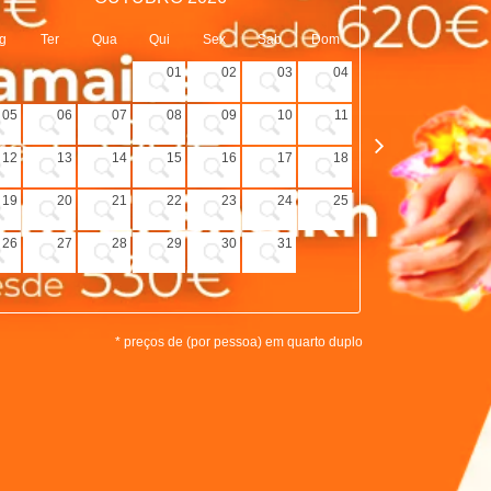
g
Ter
Qua
Qui
Sex
Sab
Dom
Seg
Ter
01
02
03
04
05
06
07
08
09
10
11
02
03
12
13
14
15
16
17
18
09
10
19
20
21
22
23
24
25
16
17
26
27
28
29
30
31
23
24
30
* preços de (por pessoa) em quarto duplo