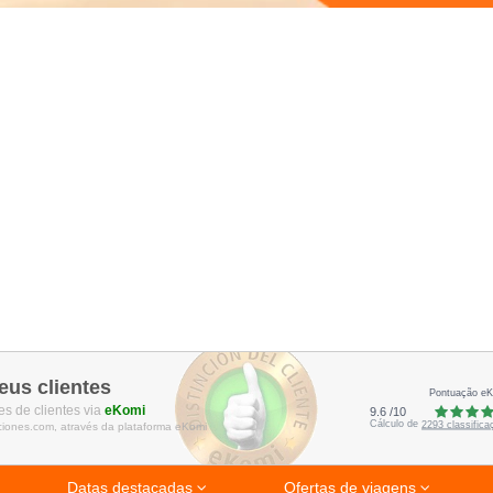
eus clientes
Pontuação e
s de clientes via
eKomi
9.6
/
10
Cálculo de
2293
classific
ciones.com, através da plataforma eKomi
Datas destacadas
Ofertas de viagens