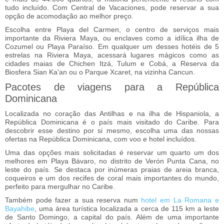
tudo incluído. Com Central de Vacaciones, pode reservar a sua
opção de acomodação ao melhor preço.
Escolha entre Playa del Carmen, o centro de serviços mais
importante da Riviera Maya, ou enclaves como a idílica ilha de
Cozumel ou Playa Paraíso. Em qualquer um desses hotéis de 5
estrelas na Riviera Maya, acessará lugares mágicos como as
cidades maias de Chichen Itzá, Tulum e Cobá, a Reserva da
Biosfera Sian Ka'an ou o Parque Xcaret, na vizinha Cancun.
Pacotes de viagens para a República
Dominicana
Localizada no coração das Antilhas e na ilha de Hispaniola, a
República Dominicana é o país mais visitado do Caribe. Para
descobrir esse destino por si mesmo, escolha uma das nossas
ofertas na República Dominicana, com voo e hotel incluídos.
Uma das opções mais solicitadas é reservar um quarto um dos
melhores em Playa Bávaro, no distrito de Verón Punta Cana, no
leste do país. Se destaca por inúmeras praias de areia branca,
coqueiros e um dos recifes de coral mais importantes do mundo,
perfeito para mergulhar no Caribe.
Também pode fazer a sua reserva num
hotel em La Romana e
Bayahibe
, uma área turística localizada a cerca de 115 km a leste
de Santo Domingo, a capital do país. Além de uma importante