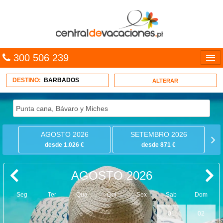
300 506 239
Línguas
DESTINO:
BARBADOS
ALTERAR
Entrar
TRIP PLANNER
AGOSTO 2026
SETEMBRO 2026
PACOTES
desde 1.026 €
desde 871 €
MULTIDESTINO
AGOSTO 2026
CARAÍBAS
Seg
Ter
Qua
Qui
Sex
Sab
Dom
CRUZEIROS
01
02