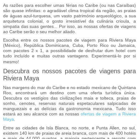
As razões para escolher umas férias no Caribe (ou nas Caraíbas)
são quase infinitas: o agradável clima tropical da região, as praias
de águas azul-turquesa, um vasto património arqueológico, a sua
arquitetura colonial, o gosto irresistível da culinária crioula, a
simpatia das suas gentes... Por isso, as nossas ofertas de viagens
ao Caribe serão o seu melhor aliado.
Escolha entre os nossos pacotes de viagem para Riviera Maya
(México), República Dominicana, Cuba, Porto Rico ou Jamaica,
com pacotes 2 x 1, a possibilidade de desfrutar dum hotel com
tudo incluído e muitas outras vantagens. Experimentá-lo por si
mesmo!
Descubra os nossos pacotes de viagens para
Riviera Maya
Nas margens do mar do Caribe e no estado mexicano de Quintana
Roo, encontrará um destino com uma oferta turística única.
Descubra os vestígios das civilizações maia e tolteca, praias de
sonho, cenotes, reservas naturais espetaculares salpicadas de
manguezais e as delícias da gastronomia mexicana. Tudo isso
estará ao seu alcance com as nossas
ofertas de viagem a Riviera
Maya
.
Entre as cidades de Isla Blanca, no norte, e Punta Allen, no sul,
existem 140 km de praias de areia branca, com mais de 400 hotéis
e mais de 44.000 quartos, a maioria pertencente a resorts com