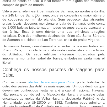
oferta de hotéis de luxo, o local também tem alguns dos melhores
campos de golfe do mundo.
Vale a pena referir-se à península de Samaná, no nordeste da ilha
e a 245 km de Santo Domingo, onde se concentra o maior número
2
de coqueiros por m
do planeta. Sem esquecer das atraentes
praias locais, devemos mencionar a baía de Samaná, onde cerca
de 3.000 baleias jubarte nadam todos os anos para se acasalar e
dar à luz. Essa é sem dúvida uma das principais atrações
turísticas. Dois dos melhores destinos de férias são Santa Bárbara
de Samaná e a cidade de Las Terrenas, cheia de praias virgens.
Da mesma forma, convidamos-lhe a visitar os nossos hotéis em
Puerto Plata, uma cidade na costa norte conhecida como a Noiva
do Atlântico. Os seus edifícios vitorianos, guardados pela
imponente montanha Isabel de Torres, embelezam ainda mais el
litoral.
Conheça os nossos pacotes de viagens para
Cuba
Com as nossas
ofertas de viagens para Cuba
, pode desfrutar de
outro dos países das Antilhas mais especiais. Um dos destinos que
devem ser conhecidos nesta terra é a capital nacional, Havana.
Não perca o por do sol no Malecón da Havana e passeie pelas
encantadoras ruelas da Velha Havana, declarada Património da
Humanidade pela UNESCO em 1982. Também pode admirar a
silhueta inconfundível do Capitólio ou comprar um livro de segunda