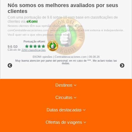
Nós somos os melhores avaliados por seus
clientes
Com uma pontuação de 9.6 sobre 10 com base em classificações de
clientes via
eKomi
Nossos clientes têm sua opinião sobre sua experiência
comCentraldevacaciones.com, através da plataforma eKomi externa e independente.
Você quer ver o que eles pensam sobre nós?
Pontuação eKomi
9.6
/
10
Cálculo de
2293
classificações
EKOMI
opiniões
| Centraldevacaciones.com | 09.08.26
Muy buena atención por parte del personal; en mi caso de ***. Me aclaró todas las
dudas.
Destinos
Circuitos
Riviera Maya
Datas destacadas
Tenerife
Circuitos Havana - Varadero
Lanzarote
Ofertas de viagens
Circuitos por Itália
Oferta para o verão
Mauricias