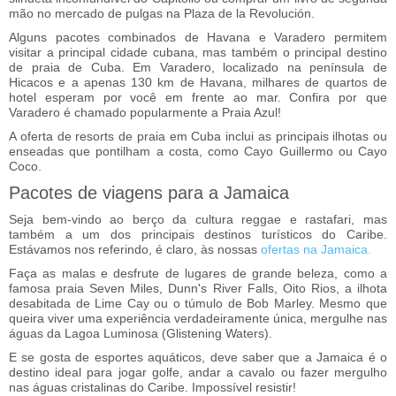
mão no mercado de pulgas na Plaza de la Revolución.
Alguns pacotes combinados de Havana e Varadero permitem
visitar a principal cidade cubana, mas também o principal destino
de praia de Cuba. Em Varadero, localizado na península de
Hicacos e a apenas 130 km de Havana, milhares de quartos de
hotel esperam por você em frente ao mar. Confira por que
Varadero é chamado popularmente a Praia Azul!
A oferta de resorts de praia em Cuba inclui as principais ilhotas ou
enseadas que pontilham a costa, como Cayo Guillermo ou Cayo
Coco.
Pacotes de viagens para a Jamaica
Seja bem-vindo ao berço da cultura reggae e rastafari, mas
também a um dos principais destinos turísticos do Caribe.
Estávamos nos referindo, é claro, às nossas
ofertas na Jamaica
.
Faça as malas e desfrute de lugares de grande beleza, como a
famosa praia Seven Miles, Dunn's River Falls, Oito Rios, a ilhota
desabitada de Lime Cay ou o túmulo de Bob Marley. Mesmo que
queira viver uma experiência verdadeiramente única, mergulhe nas
águas da Lagoa Luminosa (Glistening Waters).
E se gosta de esportes aquáticos, deve saber que a Jamaica é o
destino ideal para jogar golfe, andar a cavalo ou fazer mergulho
nas águas cristalinas do Caribe. Impossível resistir!