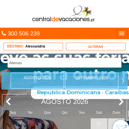
300 506 239
Línguas
DESTINO:
Alessandria
ALTERAR
Entrar
TRIP PLANNER
AGOSTO 2026
SETEMBRO 2026
PACOTES
MULTIDESTINO
AGOSTO 2026
CARAÍBAS
Seg
Ter
Qua
Qui
Sex
Sab
Dom
CRUZEIROS
01
02