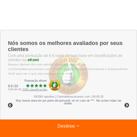
Nós somos os melhores avaliados por seus
clientes
Com uma pontuação de 9.6 sobre 10 com base em classificações de
clientes via
eKomi
Nossos clientes têm sua opinião sobre sua experiência
comCentraldevacaciones.com, através da plataforma eKomi externa e independente.
Você quer ver o que eles pensam sobre nós?
Pontuação eKomi
9.6
/
10
Cálculo de
2293
classificações
EKOMI
opiniões
| Centraldevacaciones.com | 09.08.26
Muy buena atención por parte del personal; en mi caso de ***. Me aclaró todas las
dudas.
Destinos