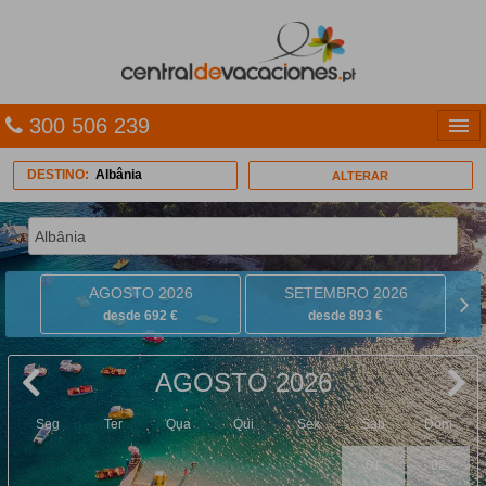
300 506 239
Línguas
DESTINO:
Albânia
ALTERAR
Entrar
TRIP PLANNER
AGOSTO 2026
SETEMBRO 2026
PACOTES
desde 692 €
desde 893 €
MULTIDESTINO
AGOSTO 2026
CARAÍBAS
Seg
Ter
Qua
Qui
Sex
Sab
Dom
CRUZEIROS
01
02