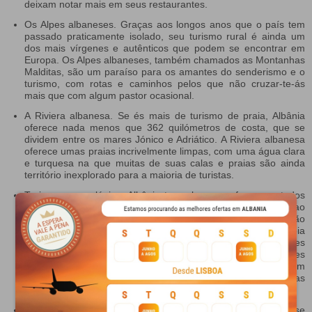
deixam notar mais em seus restaurantes.
Os Alpes albaneses. Graças aos longos anos que o país tem
passado praticamente isolado, seu turismo rural é ainda um
dos mais vírgenes e autênticos que podem se encontrar em
Europa. Os Alpes albaneses, também chamados as Montanhas
Malditas, são um paraíso para os amantes do senderismo e o
turismo, com rotas e caminhos pelos que não cruzar-te-ás
mais que com algum pastor ocasional.
A Riviera albanesa. Se és mais de turismo de praia, Albânia
oferece nada menos que 362 quilómetros de costa, que se
dividem entre os mares Jónico e Adriático. A Riviera albanesa
oferece umas praias incrivelmente limpas, com uma água clara
e turquesa na que muitas de suas calas e praias são ainda
território inexplorado para a maioria de turistas.
Turismo arqueológico. Albânia tem algo que oferecer a todos
os tipos de viajante. A prova disso é que os aficionados ao
turismo cultural de tipo arqueológico também encontrarão
razões de importância para dedicar uns dias a esta jóia
escondida de Europa: Berat e Gjirokaster são cidades
reconhecidas pela #UNESCO, com alguns dos melhores
exemplos atuais de casas da era otomana. Ademais, também
podes visitar as ruínas gregas de Apollonia e Butrint, ou as
romanas de Orikum, muito apreciadas pelos aficionados.
Um país hospitalario. Outra característica que costuma se