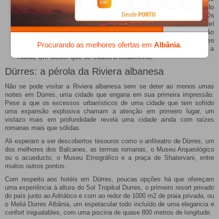
encontrar em muitos países ainda pouco influenciados pelo
turismo é a hospitalidade, e Albânia não é uma excepção. Os
que têm viajado ao país destacam sem duvidar ao trato amável
e amistoso de seus habitantes, que são generosos e estão
mais que dispostos a ajudar pese a que muito poucos deles
Procurando as melhores ofertas em
Albânia
.
falam inglês. Prepara-te para receber inumeráveis convites a
Rakia, um álcool que se elabora localmente.
Dürres: a pérola da Riviera albanesa
Não se pode visitar a Riviera albanesa sem se deter ao menos umas
noites em Dürres, uma cidade que engana em sua primeira impressão.
Pese a que os excessos urbanísticos de uma cidade que tem sofrido
uma expansão explosiva chamam a atenção em primeiro lugar, um
vistazo mais em profundidade revela uma cidade ainda com raízes
romanas mais que sólidas.
Ali esperam a ser descobertos tesouros como o anfiteatro de Dürres, um
dos melhores dos Balcanes, as termas romanas, o Museu Arqueológico
ou o acueducto, o Museu Etnográfico e a praça de Shatervani, entre
muitos outros pontos.
Com respeito aos hotéis em Dürres, poucas opções há que ofereçam
uma experiência à altura do Sol Tropikal Durres, o primeiro resort privado
do país junto ao Adriático e com ao redor de 1000 m2 de praia privada, ou
o Meliá Durres Albânia, um espetacular todo incluído de uma elegancia e
confort inigualables, com uma piscina de quase 800 metros de longitude.