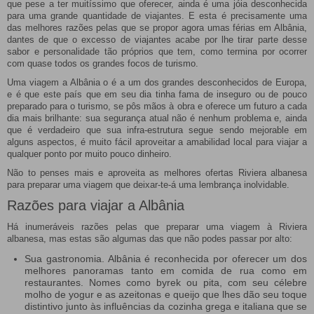
que pese a ter muitíssimo que oferecer, ainda é uma jóia desconhecida
para uma grande quantidade de viajantes. E esta é precisamente uma
das melhores razões pelas que se propor agora umas férias em Albânia,
dantes de que o excesso de viajantes acabe por lhe tirar parte desse
sabor e personalidade tão próprios que tem, como termina por ocorrer
com quase todos os grandes focos de turismo.
Uma viagem a Albânia o é a um dos grandes desconhecidos de Europa,
e é que este país que em seu dia tinha fama de inseguro ou de pouco
preparado para o turismo, se pôs mãos à obra e oferece um futuro a cada
dia mais brilhante: sua segurança atual não é nenhum problema e, ainda
que é verdadeiro que sua infra-estrutura segue sendo mejorable em
alguns aspectos, é muito fácil aproveitar a amabilidad local para viajar a
qualquer ponto por muito pouco dinheiro.
Não to penses mais e aproveita as melhores ofertas Riviera albanesa
para preparar uma viagem que deixar-te-á uma lembrança inolvidable.
Razões para viajar a Albânia
Há inumeráveis razões pelas que preparar uma viagem à Riviera
albanesa, mas estas são algumas das que não podes passar por alto:
Sua gastronomia. Albânia é reconhecida por oferecer um dos
melhores panoramas tanto em comida de rua como em
restaurantes. Nomes como byrek ou pita, com seu célebre
molho de yogur e as azeitonas e queijo que lhes dão seu toque
distintivo junto às influências da cozinha grega e italiana que se