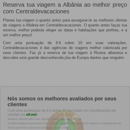
Reserva tua viagem a Albânia ao melhor preço
com Centraldevacaciones
Planea tua viagem o quanto antes para assegurar-te as melhores ofertas
de viagens a Albânia em Centraldevacaciones. O quanto antes faças tua
reserva, melhor poderás eleger as datas e habitações que prefiras, e a
um melhor preço!
Com uma pontuação de 9.6 sobre 10 em suas valorações,
Centraldevacaciones é das agências de viagens melhor valorizada por
seus clientes. Faz já a reserva de tua viagem à Riviera albanesa e
descobre esta grande desconhecida jóia de Europa dantes que ninguém.
Nós somos os melhores avaliados por seus
clientes
Com uma pontuação de 9.6 sobre 10 com base em classificações de
clientes via
eKomi
Nossos clientes têm sua opinião sobre sua experiência
comCentraldevacaciones.com, através da plataforma eKomi externa e independente.
Você quer ver o que eles pensam sobre nós?