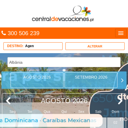
300 506 239
Línguas
DESTINO:
Agen
ALTERAR
Entrar
TRIP PLANNER
AGOSTO 2026
SETEMBRO 2026
PACOTES
MULTIDESTINO
AGOSTO 2026
CARAÍBAS
Seg
Ter
Qua
Qui
Sex
Sab
Dom
CRUZEIROS
01
02