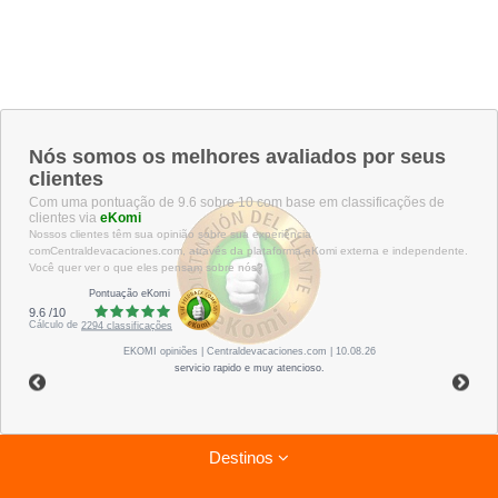
Nós somos os melhores avaliados por seus
clientes
Com uma pontuação de 9.6 sobre 10 com base em classificações de
clientes via
eKomi
Nossos clientes têm sua opinião sobre sua experiência
comCentraldevacaciones.com, através da plataforma eKomi externa e independente.
Você quer ver o que eles pensam sobre nós?
Pontuação eKomi
9.6
/
10
Cálculo de
2294
classificações
EKOMI
opiniões
| Centraldevacaciones.com | 10.08.26
servicio rapido e muy atencioso.
Destinos