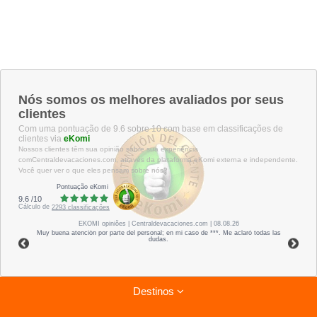
Nós somos os melhores avaliados por seus
clientes
Com uma pontuação de 9.6 sobre 10 com base em classificações de
clientes via
eKomi
Nossos clientes têm sua opinião sobre sua experiência
comCentraldevacaciones.com, através da plataforma eKomi externa e independente.
Você quer ver o que eles pensam sobre nós?
Pontuação eKomi
9.6
/
10
Cálculo de
2293
classificações
EKOMI
opiniões
| Centraldevacaciones.com | 08.08.26
Muy buena atención por parte del personal; en mi caso de ***. Me aclaró todas las
dudas.
Destinos