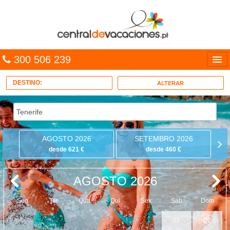
300 506 239
Línguas
DESTINO:
ALTERAR
Entrar
TRIP PLANNER
AGOSTO 2026
SETEMBRO 2026
PACOTES
desde 621 €
desde 460 €
MULTIDESTINO
AGOSTO 2026
CARAÍBAS
Seg
Ter
Qua
Qui
Sex
Sab
Dom
CRUZEIROS
01
02