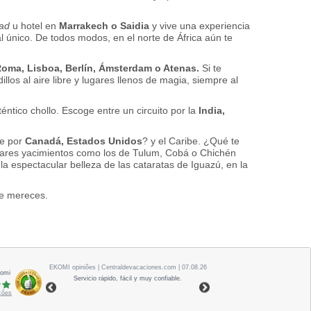
iad
u hotel en
Marrakech o Saidia
y vive una experiencia
al único. De todos modos, en el norte de África aún te
 Roma, Lisboa, Berlí­n, Ámsterdam o Atenas.
Si te
os al aire libre y lugares llenos de magia, siempre al
tico chollo. Escoge entre un circuito por la
India,
je por
Canadá, Estados Unidos
? y el Caribe. ¿Qué te
lares yacimientos como los de Tulum, Cobá o Chichén
la espectacular belleza de las cataratas de Iguazú, en la
te mereces.
EKOMI
opiniões
| Centraldevacaciones.com | 07.08.26
Komi
Servicio rápido, fácil y muy confiable.
ações