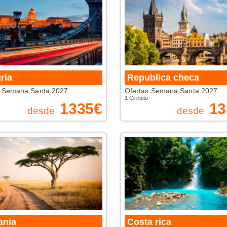
ria
Republica checa
s Semana Santa 2027
Ofertas Semana Santa 2027
1 Circuito
1335
€
13
desde
desde
ania
Costa rica