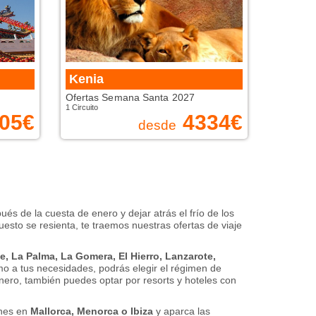
Kenia
Ofertas Semana Santa 2027
1 Circuito
05
€
4334
€
desde
 de la cuesta de enero y dejar atrás el frí­o de los
esto se resienta, te traemos nuestras ofertas de viaje
fe, La Palma,
La Gomera, El Hierro, Lanzarote,
mo a tus necesidades, podrás elegir el régimen de
inero, también puedes optar por resorts y hoteles con
ones en
Mallorca, Menorca o Ibiza
y aparca las