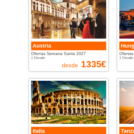
Austria
Hung
Ofertas Semana Santa 2027
Oferta
1 Circuito
1 Circuito
1335
€
desde
Italia
Tanz