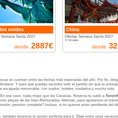
dos unidos
China
s Semana Santa 2027
Ofertas Semana Santa 2027
3 Circuitos
2887
€
32
desde
desde
a se cuentan entre las fechas más esperadas del año. Por fin, después
lendario. Y para que puedas sacarles todo el partido sin que tu presupu
a escapada memorable, con vuelos, hoteles, traslados y mucho más.
En ese caso, nada mejor que las Canarias. Reserva tu vuelo a
Teneri
ores playas de las Islas Afortunadas. Además, para ajustarnos al máxi
nsión, pensión completa? Incluso, si no quieres estar pendiente del d
eo, también tenemos la opción perfecta para ti. Elige entre unas vacaci