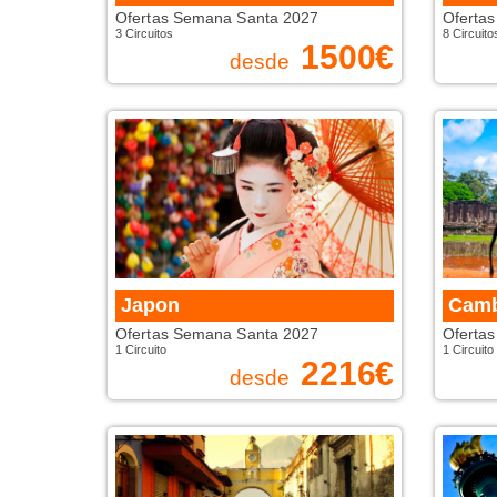
Ofertas Semana Santa 2027
Oferta
3 Circuitos
8 Circuito
1500
€
desde
Japon
Cam
Ofertas Semana Santa 2027
Oferta
1 Circuito
1 Circuito
2216
€
desde