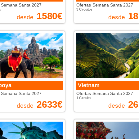
s Semana Santa 2027
Ofertas Semana Santa 2027
s
3 Circuitos
1580
€
18
desde
desde
boya
Vietnam
s Semana Santa 2027
Ofertas Semana Santa 2027
1 Circuito
2633
€
26
desde
desde