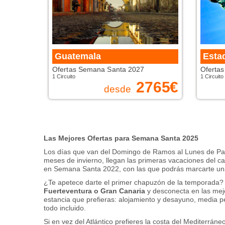
Guatemala
Esta
Ofertas Semana Santa 2027
Oferta
1 Circuito
1 Circuito
2765
€
desde
Las Mejores Ofertas para Semana Santa 2025
Los dí­as que van del Domingo de Ramos al Lunes de Pascu
meses de invierno, llegan las primeras vacaciones del ca
en Semana Santa 2022, con las que podrás marcarte un
¿Te apetece darte el primer chapuzón de la temporada? 
Fuerteventura o Gran Canaria
y desconecta en las mej
estancia que prefieras: alojamiento y desayuno, media pe
todo incluido.
Si en vez del Atlántico prefieres la costa del Mediterrán