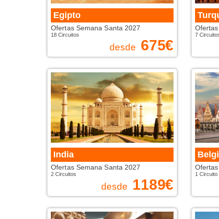
Egipto
Turq
Ofertas Semana Santa 2027
Oferta
18 Circuitos
7 Circuito
675
€
desde
India
Belg
Ofertas Semana Santa 2027
Oferta
2 Circuitos
1 Circuito
1189
€
desde