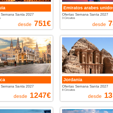
uia
Emiratos arabes unido
s Semana Santa 2027
Ofertas Semana Santa 2027
s
3 Circuitos
751
€
7
desde
desde
ica
Jordania
s Semana Santa 2027
Ofertas Semana Santa 2027
8 Circuitos
1247
€
13
desde
desde