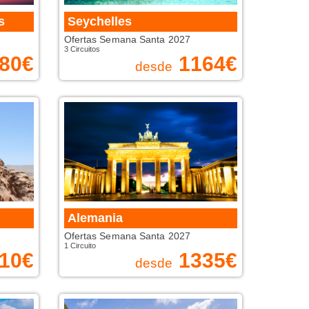
s
Seychelles
Ofertas Semana Santa 2027
3 Circuitos
80
€
1164
€
desde
Alemania
Ofertas Semana Santa 2027
1 Circuito
10
€
1335
€
desde