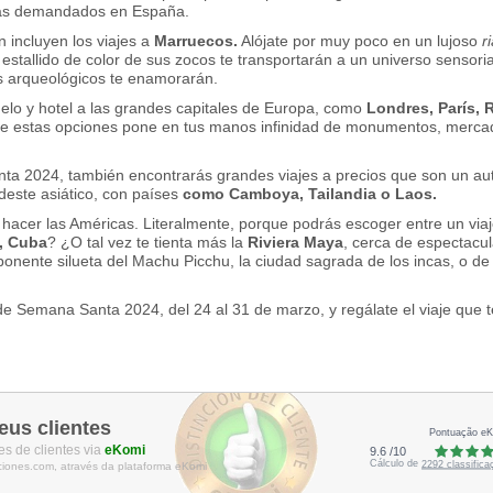
 más demandados en España.
 incluyen los viajes a
Marruecos.
Alójate por muy poco en un lujoso
r
 estallido de color de sus zocos te transportarán a un universo sensori
s arqueológicos te enamorarán.
elo y hotel a las grandes capitales de Europa, como
Londres, Parí­s,
e estas opciones pone en tus manos infinidad de monumentos, mercadill
ta 2024, también encontrarás grandes viajes a precios que son un autén
deste asiático, con paí­ses
como Camboya, Tailandia o Laos.
 hacer las Américas. Literalmente, porque podrás escoger entre un via
, Cuba
? ¿O tal vez te tienta más la
Riviera Maya
, cerca de espectacu
ponente silueta del Machu Picchu, la ciudad sagrada de los incas, o de 
 de Semana Santa 2024, del 24 al 31 de marzo, y regálate el viaje que 
eus clientes
Pontuação e
s de clientes via
eKomi
9.6
/
10
Cálculo de
2292
classific
ciones.com, através da plataforma eKomi