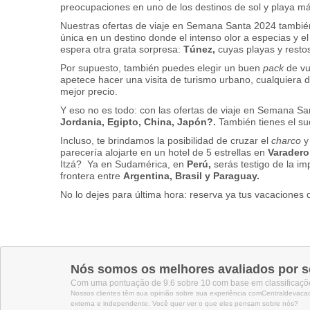
preocupaciones en uno de los destinos de sol y playa
Nuestras ofertas de viaje en Semana Santa 2024 también
única en un destino donde el intenso olor a especias y el
espera otra grata sorpresa:
Túnez,
cuyas playas y resto
Por supuesto, también puedes elegir un buen
pack
de vu
apetece hacer una visita de turismo urbano, cualquiera d
mejor precio.
Y eso no es todo: con las ofertas de viaje en Semana San
Jordania, Egipto, China, Japón?.
También tienes el su
Incluso, te brindamos la posibilidad de cruzar el
charco
y
parecerí­a alojarte en un hotel de 5 estrellas en
Varadero
Itzá? Ya en Sudamérica, en
Perú,
serás testigo de la im
frontera entre
Argentina, Brasil y Paraguay.
No lo dejes para última hora: reserva ya tus vacaciones
Nós somos os melhores avaliados por s
Com uma pontuação de 9.6 sobre 10 com base em classificaçõe
Nossos clientes têm sua opinião sobre sua experiência comCentraldevaca
externa e independente. Você quer ver o que eles pensam sobre nós?