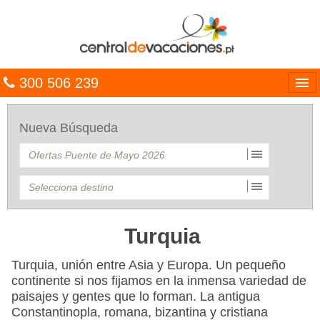
300 506 239
Línguas
Nueva Búsqueda
Entrar
TRIP PLANNER
PACOTES
MULTIDESTINO
Turquia
CARAÍBAS
Turquia, unión entre Asia y Europa. Un pequeño
continente si nos fijamos en la inmensa variedad de
CRUZEIROS
paisajes y gentes que lo forman. La antigua
Constantinopla, romana, bizantina y cristiana