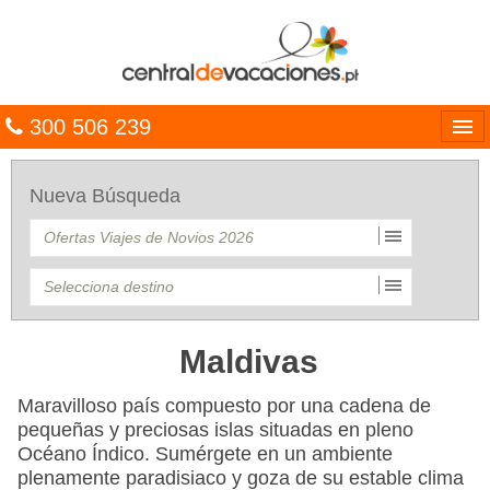
300 506 239
Línguas
Nueva Búsqueda
Entrar
TRIP PLANNER
PACOTES
MULTIDESTINO
Maldivas
CARAÍBAS
Maravilloso país compuesto por una cadena de
pequeñas y preciosas islas situadas en pleno
CRUZEIROS
Océano Índico. Sumérgete en un ambiente
plenamente paradisiaco y goza de su estable clima