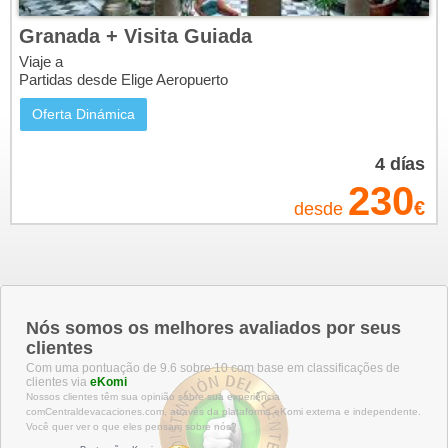
Granada + Visita Guiada
Viaje a
Partidas desde Elige Aeropuerto
Oferta Dinámica
4
días
230
€
desde
Nós somos os melhores avaliados por seus
clientes
Com uma pontuação de 9.6 sobre 10 com base em classificações de
clientes via
eKomi
Nossos clientes têm sua opinião sobre sua experiência
comCentraldevacaciones.com, através da plataforma eKomi externa e independente.
Você quer ver o que eles pensam sobre nós?