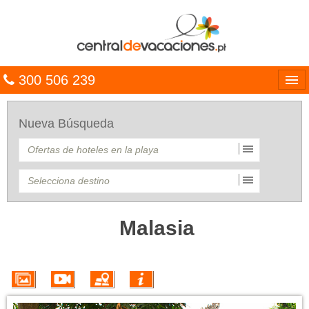
300 506 239
Línguas
Nueva Búsqueda
Entrar
TRIP PLANNER
PACOTES
MULTIDESTINO
Malasia
CARAÍBAS
CRUZEIROS