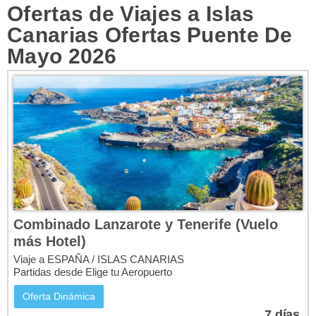
Ofertas de Viajes a Islas
Canarias Ofertas Puente De
Mayo 2026
Oops! Something went
wrong.
This page didn't load Google Maps correctly. See the
JavaScript console for technical details.
Combinado Lanzarote y Tenerife (Vuelo
más Hotel)
Viaje a ESPAÑA / ISLAS CANARIAS
Partidas desde Elige tu Aeropuerto
Oferta Dinámica
7
días