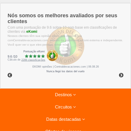
Nós somos os melhores avaliados por seus
clientes
Com uma pontuação de 9.6 sobre 10 com base em classificações de
clientes via
eKomi
Nossos clientes têm sua opinião sobre sua experiência
comCentraldevacaciones.com, através da plataforma eKomi externa e independente.
Você quer ver o que eles pensam sobre nós?
Pontuação eKomi
9.6
/
10
Cálculo de
2286
classificações
EKOMI
opiniões
| Centraldevacaciones.com | 06.08.26
Nunca llegó los datos del vuelo
Destinos
Circuitos
Riviera Maya
Datas destacadas
Tenerife
Circuitos Havana - Varadero
Lanzarote