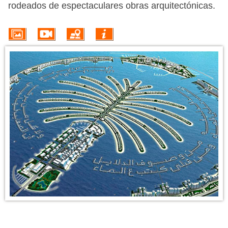
PROMOÇÕES
rodeados de espectaculares obras arquitectónicas.
HOTÉIS
VOO + HOTEL
EXCURSÕES
CIRCUITOS
INFORMACIÓN DEL DESTINO
Unas vacaciones en los Emiratos Árabes Unidos (EAU) son la