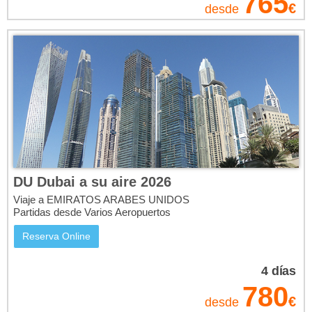
765
elige entre vuelos y hoteles al mejor precio.
€
desde
DU Dubai a su aire 2026
Viaje a EMIRATOS ARABES UNIDOS
Partidas desde Varios Aeropuertos
Reserva Online
4
días
780
€
desde