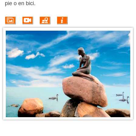
PROMOÇÕES
pie o en bici.
HOTÉIS
VOO + HOTEL
EXCURSÕES
CIRCUITOS
INFORMACIÓN DEL DESTINO
¿Te apetece una escapada a Dinamarca? Te adelantamos