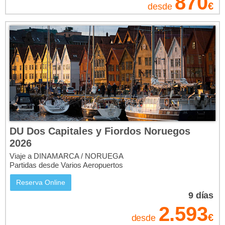
870
Consulta ya nuestras ofertas de viajes a Dinamarca y
€
desde
reserva el tuyo al precio más bajo.
DU Dos Capitales y Fiordos Noruegos
2026
Viaje a DINAMARCA / NORUEGA
Partidas desde Varios Aeropuertos
Reserva Online
9
días
2.593
€
desde