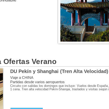
olvidable
INFORMACIÓN DEL DESTI
Un viaje a China, el país más 
a Ofertas Verano
esperas para comprobarlo?
Toma un vuelo a Pekín o Beijing,
DU Pekín y Shanghai (Tren Alta Velocidad)
Tiananmén, la Ciudad Prohibida, e
Oops! S
Viaje a CHINA
en Badaling, aguarda la Gran Mu
Partidas desde varios aeropuertos
emperadores Ming y Qing.
Circuito con salidas los domingos que incluye: Vuelos desde España
This page didn't load G
1 cena. Tren alta velocidad Pekín-Shangai, traslados y visitas según it
Otra ciudad que hay que ver en 
admirar el ultramoderno barrio 
podría decirse de Xi?an, donde s