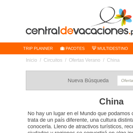
TRIP PLANNER
PACOTES
MULTIDESTINO
Inicio
/
Circuitos
/
Ofertas Verano
/
China
Nueva Búsqueda
China
No hay un lugar en el Mundo que podamos 
trata de un país diferente, una cultura dist
conocerla. Lleno de atractivos turísticos, rec