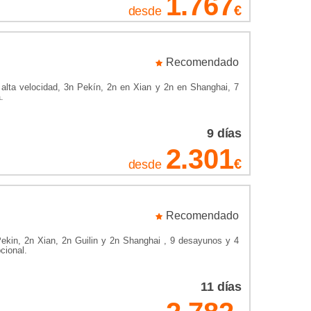
1.767
to que tenía en la época imperial; Luoyang y Datong, con
€
desde
uras budistas; Guilin, un antiguo pueblo de pescadores
posibles; el Parque Nacional de Zhangjiajie, en el que
a Hong Kong.
Recomendado
teles y disfruta de tus vacaciones en China al mejor
n alta velocidad, 3n Pekín, 2n en Xian y 2n en Shanghai, 7
.
9
días
2.301
€
desde
Recomendado
Pekin, 2n Xian, 2n Guilin y 2n Shanghai , 9 desayunos y 4
cional.
11
días