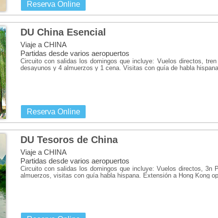
ciudad antigua conserva el aspec
Reserva Online
sus cuevas decoradas con escult
rodeado de montañas de formas im
DU China Esencial
se filmó Avatar, o la cosmopolit
Viaje a CHINA
Partidas desde varios aeropuertos
Consulta nuestras ofertas de ho
Circuito con salidas los domingos que incluye: Vuelos directos, tre
precio.
desayunos y 4 almuerzos y 1 cena. Visitas con guía de habla hispana
Reserva Online
DU Tesoros de China
Viaje a CHINA
Partidas desde varios aeropuertos
Circuito con salidas los domingos que incluye: Vuelos directos, 3n 
almuerzos, visitas con guía habla hispana. Extensión a Hong Kong op