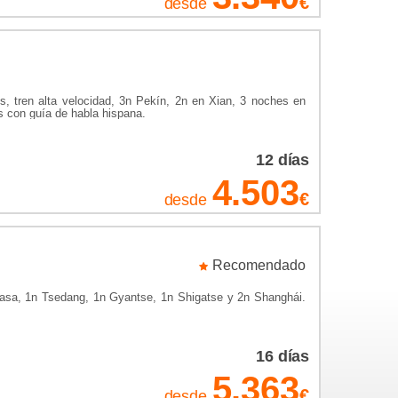
€
desde
os, tren alta velocidad, 3n Pekín, 2n en Xian, 3 noches en
s con guía de habla hispana.
12
días
4.503
€
desde
Recomendado
Lhasa, 1n Tsedang, 1n Gyantse, 1n Shigatse y 2n Shanghái.
16
días
5.363
€
desde