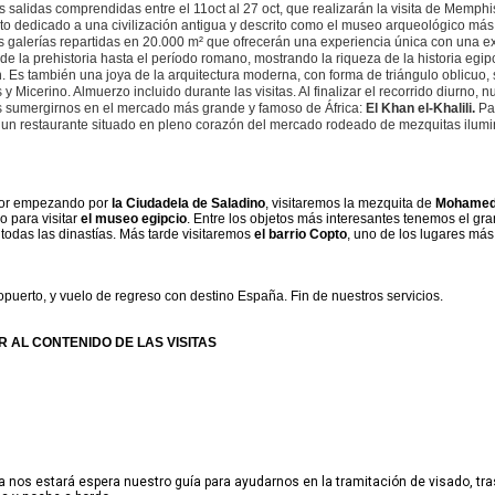
as salidas comprendidas entre el 11oct al 27 oct, que realizarán la visita de Memphi
nto dedicado a una civilización antigua y descrito como el museo arqueológico más
 galerías repartidas en 20.000 m² que ofrecerán una experiencia única con una e
 la prehistoria hasta el período romano, mostrando la riqueza de la historia egipc
n. Es también una joya de la arquitectura moderna, con forma de triángulo oblicuo,
y Micerino. Almuerzo incluido durante las visitas. Al finalizar el recorrido diurno, n
mos sumergirnos en el mercado más grande y famoso de África:
El Khan el-Khalili.
Pa
 un restaurante situado en pleno corazón del mercado rodeado de mezquitas ilum
dor empezando por
la Ciudadela de Saladino
, visitaremos la mezquita de
Mohamed-
o para visitar
el museo egipcio
. Entre los objetos más interesantes tenemos el gra
 todas las dinastías. Más tarde visitaremos
el barrio Copto
, uno de los lugares má
ropuerto, y vuelo de regreso con destino España. Fin de nuestros servicios.
R AL CONTENIDO DE LAS VISITAS
a nos estará espera nuestro guía para ayudarnos en la tramitación de visado, tr