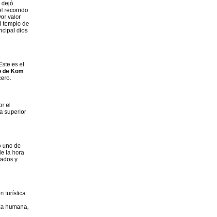
 dejó
l recorrido
or valor
el templo de
ncipal dios
ste es el
o de Kom
cero.
or el
a superior
o uno de
de la hora
lados y
n turística
eza humana,