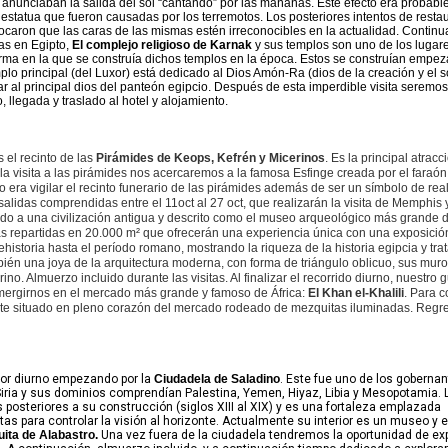
 anunciaban la salida del sol “cantando” por las mañanas. Este efecto era probab
a estatua que fueron causadas por los terremotos. Los posteriores intentos de resta
vocaron que las caras de las mismas estén irreconocibles en la actualidad. Conti
tas en Egipto,
El complejo religioso de Karnak
y sus templos son uno de los lugar
 forma en la que se construía dichos templos en la época. Estos se construían empe
mplo principal (del Luxor) está dedicado al Dios Amón-Ra (dios de la creación y el 
al principal dios del panteón egipcio. Después de esta imperdible visita seremos
 llegada y traslado al hotel y alojamiento.
 el recinto de las
Pirámides de Keops, Kefrén y Micerinos
. Es la principal atracci
la visita a las pirámides nos acercaremos a la famosa Esfinge creada por el faraón
ra vigilar el recinto funerario de las pirámides además de ser un símbolo de real
 salidas comprendidas entre el 11oct al 27 oct, que realizarán la visita de Memphis
cado a una civilización antigua y descrito como el museo arqueológico más grande 
as repartidas en 20.000 m² que ofrecerán una experiencia única con una exposici
istoria hasta el período romano, mostrando la riqueza de la historia egipcia y tra
bién una joya de la arquitectura moderna, con forma de triángulo oblicuo, sus muro
no. Almuerzo incluido durante las visitas. Al finalizar el recorrido diurno, nuestro 
sumergirnos en el mercado más grande y famoso de África:
El Khan el-Khalili
. Para c
te situado en pleno corazón del mercado rodeado de mezquitas iluminadas. Regre
or diurno empezando por la
Ciudadela de Saladino
. Este fue uno de los gobernan
iria y sus dominios comprendían Palestina, Yemen, Hiyaz, Libia y Mesopotamia. 
 posteriores a su construcción (siglos XIII al XIX) y es una fortaleza emplazada
tas para controlar la visión al horizonte. Actualmente su interior es un museo y 
ita de Alabastro.
Una vez fuera de la ciudadela tendremos la oportunidad de ex