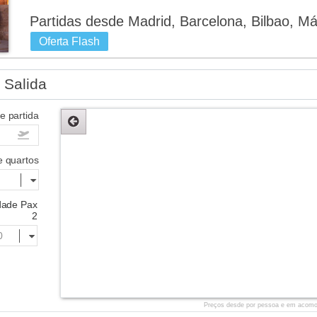
Partidas desde Madrid, Barcelona, Bilbao, Má
Oferta Flash
 Salida
e partida
e quartos
dade Pax
2
Preços desde por pessoa e em acomo