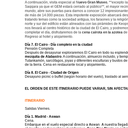
A continuación, visita especial al N
uevo Gran Museo
, **excepto l
Saqqara ya que el GEM estará cerrado al público**, el mayor reci
mundo, abre sus puertas para darnos a conocer 12 impresionantes
de más de 14.000 piezas. Esta impotente exposición abarcará desde
tratando temas como la sociedad antigua, los faraones y la religió
norte y sur del edificio están alineados con las pirámides de Keops 
nos llevará al centro histórico de la ciudad de El Cairo, y podre
completar el día, disfrutaremos de la
cena cairota en la azotea
de
Regreso al hotel y alojamiento.
Día 7. El Cairo - Día completo en la ciudad
Pensión Completa
Después de desayunar exploraremos El Cairo en todo su esplen
mezquita de Alabastro
. A continuación, almuerzo incluido, y tiemp
Tutankamón, sarcófagos, joyas y diferentes esculturas y bustos de
de la tierra. Cena en restaurante local y alojamiento
.
Día 8. El Cairo - Ciudad de Origen
Desayuno picnic o buffet (según horario del vuelo), traslado al ae
EL ORDEN DE ESTE ITINERARIO PUEDE VARIAR, SIN AFECTA
ITINERARIO
Salidas Viernes.
Día 1. Madrid - Aswan
Cena.
Embarque en el vuelo especial directo a Aswan. A nuestra llegad