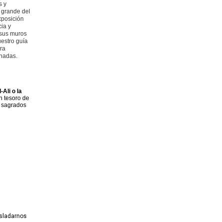
s y
 grande del
xposición
ia y
 sus muros
uestro guía
ra
inadas.
Ali o la
n tesoro de
s sagrados
asladarnos