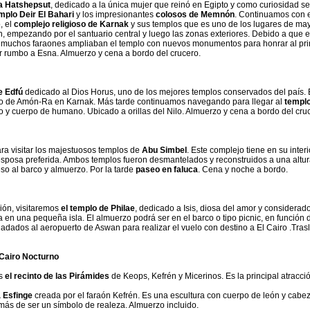
na Hatshepsut
, dedicado a la única mujer que reinó en Egipto y como curiosidad se
mplo Deir El Bahari
y los impresionantes
colosos de Memnón
. Continuamos con e
, el
complejo religioso de Karnak
y sus templos que es uno de los lugares de may
an, empezando por el santuario central y luego las zonas exteriores. Debido a que 
l, muchos faraones ampliaban el templo con nuevos monumentos para honrar al pri
r rumbo a Esna. Almuerzo y cena a bordo del crucero.
e Edfú
dedicado al Dios Horus, uno de los mejores templos conservados del país. E
lo de Amón-Ra en Karnak. Más tarde continuamos navegando para llegar al
templ
lo y cuerpo de humano. Ubicado a orillas del Nilo. Almuerzo y cena a bordo del cru
ra visitar los majestuosos templos de
Abu Simbel
. Este complejo tiene en su interi
 esposa preferida. Ambos templos fueron desmantelados y reconstruidos a una altur
eso al barco y almuerzo. Por la tarde
paseo en faluca
. Cena y noche a bordo.
ión, visitaremos
el templo de Philae
, dedicado a Isis, diosa del amor y considerad
 en una pequeña isla. El almuerzo podrá ser en el barco o tipo picnic, en función 
ladados al aeropuerto de Aswan para realizar el vuelo con destino a El Cairo .Tras
 Cairo Nocturno
es
el recinto de las Pirámides
de Keops, Kefrén y Micerinos. Es la principal atracció
 Esfinge
creada por el faraón Kefrén. Es una escultura con cuerpo de león y cab
emás de ser un símbolo de realeza. Almuerzo incluido.