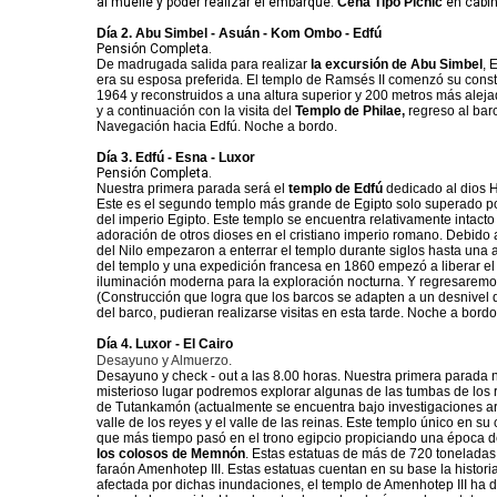
al muelle y poder realizar el embarque.
Cena Tipo Picnic
en cabin
Día 2.
Abu Simbel - Asuán - Kom Ombo - Edfú
Pensión Completa.
De madrugada salida para realizar
la excursión de Abu Simbel
, 
era su esposa preferida. El templo de Ramsés II comenzó su cons
1964 y reconstruidos a una altura superior y 200 metros más aleja
y a continuación con la visita del
Templo de Philae,
regreso al bar
Navegación hacia Edfú. Noche a bordo.
Día 3.
Edfú
- Esna - Luxor
Pensión Completa.
Nuestra primera parada será el
templo de Edfú
dedicado al dios H
Este es el segundo templo más grande de Egipto solo superado po
del imperio Egipto. Este templo se encuentra relativamente intact
adoración de otros dioses en el cristiano imperio romano. Debido a
del Nilo empezaron a enterrar el templo durante siglos hasta una 
del templo y una expedición francesa en 1860 empezó a liberar e
iluminación moderna para la exploración nocturna. Y regresaremo
(Construcción que logra que los barcos se adapten a un desnivel 
del barco, pudieran realizarse visitas en esta tarde. Noche a bordo
Día 4. Luxor - El Cairo
Desayuno y Almuerzo.
Desayuno y check - out a las 8.00 horas. Nuestra primera parada 
misterioso lugar podremos explorar algunas de las tumbas de los 
de Tutankamón (actualmente se encuentra bajo investigaciones ar
valle de los reyes y el valle de las reinas. Este templo único en
que más tiempo pasó en el trono egipcio propiciando una época de
los colosos de Memnón
. Estas estatuas de más de 720 toneladas
faraón Amenhotep III. Estas estatuas cuentan en su base la histori
afectada por dichas inundaciones, el templo de Amenhotep III ha de