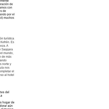
lemente
uración de
nuamos con
es de
zando por el
sol) muchos
ón turística
 Kefrén. Es
eza. A
 y Saqqara
del mundo,
ón de más
tando
s norte y
guía nos
ompletar el
so al hotel
tes del
La
es hogar de
plorar aún