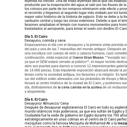
leyenda ha crecido. Una de estas leyendas decía que las estatuas
producido por la evaporación del agua al salir por las fisuras de l
los colosos por parte de los romanos eliminaron este efecto y pro
el recorrido y llegamos al segundo lugar más visitado por los turis
mayor valor histórico de la historia de egipcio. Esto se debe a la
santuario central y luego las zonas exteriores. Debido a que el te
faraones ampliaban el templo con nuevos monumentos para honrar 
trasladados al aeropuerto, para tomar el vuelo con destino El Cairo,
Día 5. El Cairo
Desayuno, comida y cena.
Empezaremos el día con el desayuno y la primera visita prevista es
del país y una de las 7 maravillas del mundo antiguo. Después de 
una escultura con cuerpo de león y cabeza humana, cuyo cometido e
continuación, visita especial al N
uevo Gran Museo
, **excepto las
ya que el GEM estará cerrado al público**, el mayor recinto dedi
abre sus puertas para darnos a conocer 12 impresionantes galerí
de 14.000 piezas. Esta impotente exposición abarcará desde la preh
temas como la sociedad antigua, los faraones y la religión. Es tam
sur del edificio están alineados con las pirámides de Keops y Miceri
llevará al centro histórico de la ciudad de El Cairo, y podremos 
día, disfrutaremos de
la cena cairota en la azotea
de un restauran
y alojamiento.
Día 6. El Cairo
Desayuno/ Almuerzo/ Cena
Después de desayunar exploraremos El Cairo en todo su esplend
mundo islámicos más poderosos, ya que era sultán de Egipto y S
Ciudadela fue la sede de gobierno en Egipto durante los 700 años
estratégicamente en unas colinas en el centro de El Cairo perfec
mezquitas como la famosa Mezquita de Mohamed-Ali o la
mezqu