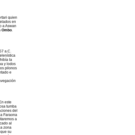
rtari quien
telados en
so a Aswan
om Ombo
.
57 a.C.
lenística
hibía la
na y lodos
los pilonos
ntado e
navegación
 En este
mosa tumba
aciones del
 la Faraona
sitaremos a
cado al
na zona
 que su