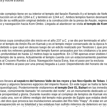
a y noche a bordo.
Este complejo tiene en su interior el templo del faraón Ramsés II y el templo de Nefe
trucción en el año 1264 a.C y terminó en 1244 a.C. Ambos templos fueron desman
do de su edificación original debido a la construcción de la presa de Asuán, regre
co y navegación hacia Kom Ombo. Llegada al atardecer se visita
el templo de K
orus cuya construcción dio inicio en el año 237 a.C. y se dio por terminado el año 
r el templo de Amón-Ra en Karnak y es el templo mejor conservado de la época he
o debido a que cayó en desuso luego de un edicto realizado por Teodosio I, que pro
 esto los relieves grabados del templo fueron arrasados por los cristianos y la are
a profundidad de hasta 12 metros bajo la superficie. En 1798 apenas eran visibles 
l templo de la arena. Actualmente el templo cuenta con un estacionamiento pavime
s al Crucero Rumbo a Esna. Navegación hacia Esna, tras el paso por la exclusa
de 8 metros al paso por una presa) llegada a Luxor. Dependiendo del horario de 
.
nos llevara
al sepulcro del famoso Valle de los reyes y las Necrópolis de Tebas
.
reyes y algunos faraones egipcios del imperio Nuevo. En este lugar se halla la fa
queológicas). Posteriormente visitaremos
el templo Deir EL Bahari
en las inmedi
 su clase, comúnmente llamado “el convento del norte”, es un monumento dedicado a
 prosperidad y gloria. Durante nuestro viaje al complejo de templos de Karnak vi
 cada una, son el último vestigio del templo más grande de Egipto que estaba dedi
a del dios que provoca las inundaciones anuales del Rio Nilo “Hapy”. Al estar en u
saparecido en su totalidad y las estatuas han sufrido milenios de deterioro en las