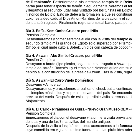
de Tutankamón
. Posteriormente, visitaremos
el templo de la Rei
barba para tener aspecto de faraón. Seguidamente, veremos
el te
y llegamos al segundo lugar más visitado por los turistas en Egipto
histórico de Egipto. Esto se debe a la forma en la que se construí
Luxor está dedicado al Dios Amón-Ra, dios de la creación y el so
del panteón egipcio. Finalmente regresaremos al barco para pone
Día 3. Edfú - Kom Ombo Crucero por el Nilo
Pensión Completa
Desayunaremos y comenzaremos el día con la visita del
templo d
segundo templo más grande de Egipto solo superado por el temp
Ombo
, el cual rinde culto a Sobek, un dios con cabeza de cocodri
Día 4. Aswan - Abu Simbel Crucero por el Nilo
Pensión Completa
Desayuno a bordo (tipo picnic), llegada de madrugada a Aswan pa
templo del faraón Ramsés II y el templo de Nefertari quien era su
debido a la construcción de la presa de Aswan. Tras la visita, regr
Día 5. Aswan - El Cairo Vuelo Doméstico
Desayuno y Almuerzo
Desayunaremos y procedemos a realizar el check out, a continuac
los templos más bellos y mejor conservados del país. Se encuentra
prevista del vuelo. Después de esta imperdible visita seremos tras
Alojamiento.
Día 6. El Cairo - Pirámides de Guiza - Nuevo Gran Museo GEM -
Pensión Completa
Empezaremos el día con el desayuno y la primera visita prevista 
del país y una de las 7 maravillas del mundo antiguo.
Después de la visita a las pirámides nos acercaremos a la
famosa
cuyo cometido era vigilar el recinto funerario de las pirámides ad