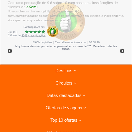
Com uma pontuação de 9.6 sobre 10 com base em classificações de
clientes via
eKomi
Nossos clientes têm sua opinião sobre sua experiência
comCentraldevacaciones.com, através da plataforma eKomi externa e independente.
Você quer ver o que eles pensam sobre nós?
Pontuação eKomi
9.6
/
10
Cálculo de
2293
classificações
EKOMI
opiniões
| Centraldevacaciones.com | 10.08.26
Muy buena atención por parte del personal; en mi caso de ***. Me aclaró todas las
dudas.
Destinos
Circuitos
Riviera Maya
Datas destacadas
Tenerife
Circuitos Havana - Varadero
Lanzarote
Ofertas de viagens
Circuitos por Itália
Oferta para o verão
Mauricias
Circuitos por Espanha
Top 10 ofertas
Ofertas feriado 1 de Maio
Viagens ao Cuba
Santo Domingo
Circuitos por Europa
Ofertas viagens Fim de Ano