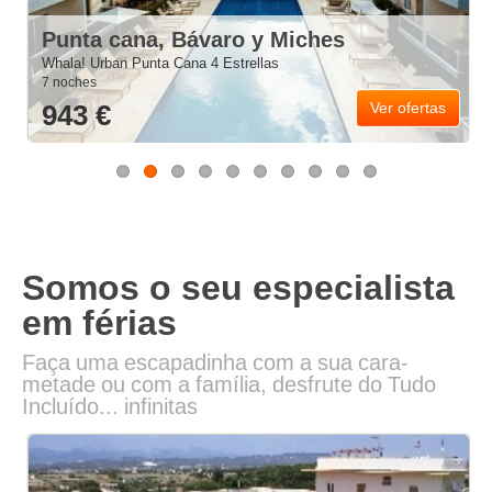
Punta cana, Bávaro y Miches
Whala! Urban Punta Cana 4 Estrellas
7 noches
943 €
Ver ofertas
Somos o seu especialista
em férias
Faça uma escapadinha com a sua cara-
metade ou com a família, desfrute do Tudo
Incluído... infinitas